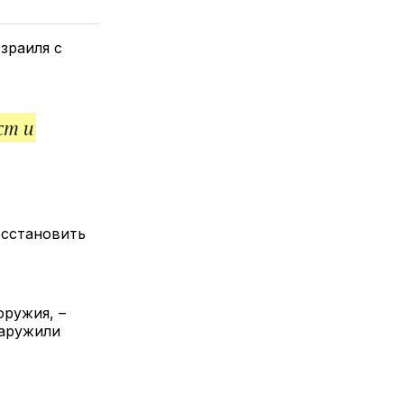
елитесь
лкой
зраиля с
ст и
осстановить
ружия, –
наружили