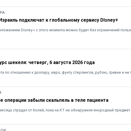
РА
 Израиль подключат к глобальному сервису DIsney+
ложением Disney+ с этого момента можно будет без ограничений польз
рс шекеля: четверг, 6 августа 2026 года
та по отношению к доллару, евро, фунту стерлингов, рублю, гривне и не 
Я
ле операции забыли скальпель в теле пациента
есяца страдал от болей, пока на КТ не обнаружили инородный предмет
ТОК