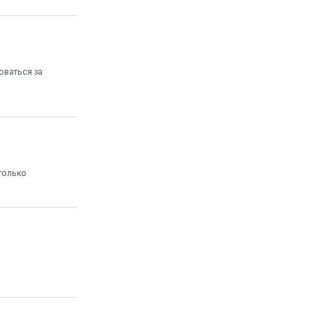
оваться за
только