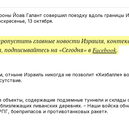
у
в
в
и
Twitter
Facebook
Telegram
под
ссы
роны Йоав Галант совершил поездку вдоль границы И
скресенье, 13 октября.
пропустить главные новости Израиля, контек
, подписывайтесь на «Сегодня» в
Facebook
.
м, отныне Израиль никогда не позволит «Хизбалле» в
сутствие.
 объекты, содержащие подземные туннели и склады о
 близлежащих ливанских деревнях. – Наши войска об
РПГ, боеприпасов и противотанковых ракет».