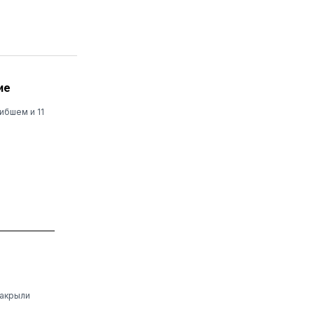
ие
ибшем и 11
закрыли