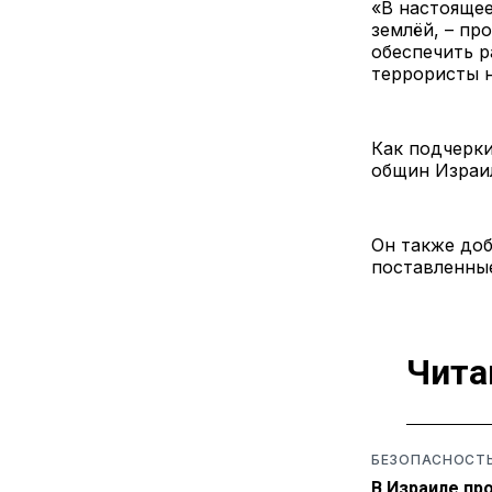
«В настоящее
землёй, – пр
обеспечить р
террористы н
Как подчерки
общин Израи
Он также доб
поставленные
Чита
БЕЗОПАСНОСТ
В Израиле пр