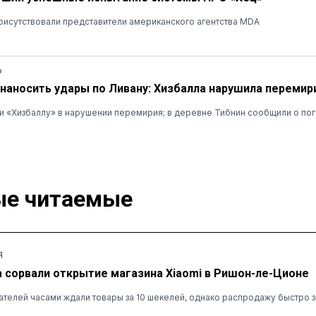
рисутствовали представители американского агентства MDA
Ь
наносить удары по Ливану: Хизбалла нарушила перемир
 «Хизбаллу» в нарушении перемирия; в деревне Тибнин сообщили о пог
е читаемые
Я
а сорвали открытие магазина Xiaomi в Ришон-ле-Ционе
ателей часами ждали товары за 10 шекелей, однако распродажу быстро 