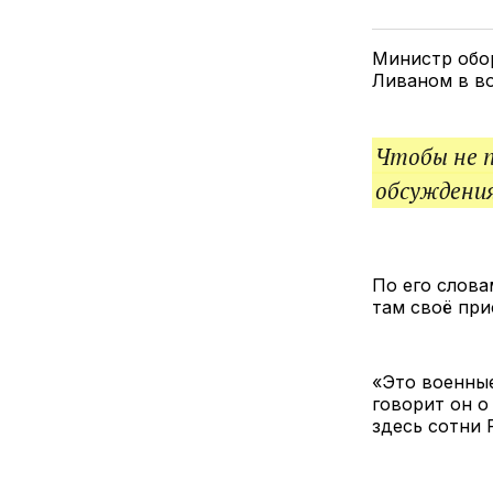
Министр обо
Ливаном в во
Чтобы не 
обсуждения
По его слова
там своё при
«Это военные
говорит он о
здесь сотни 