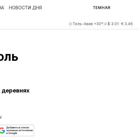
НА
НОВОСТИ ДНЯ
ТЕМНАЯ
Тель-Авив +30°
$ 3.01 · € 3.46
оль
 деревнях
.
Ы
ься
пируйте