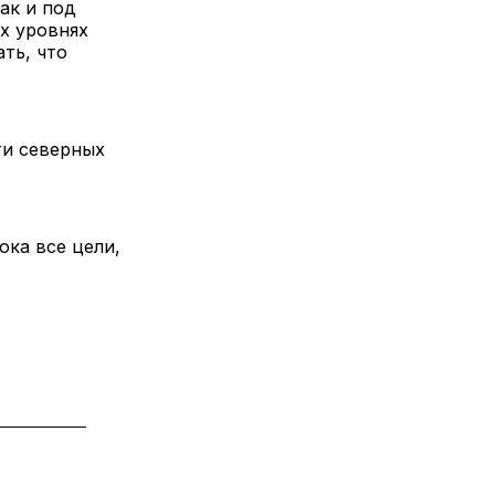
ак и под
х уровнях
ть, что
ти северных
ока все цели,