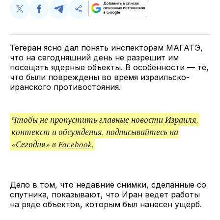
Поделиться
Поделиться
Поделиться
Скопируйте
у
в
в
и
Twitter
Facebook
Telegram
поделитесь
ссылкой
Тегеран ясно дал понять инспекторам МАГАТЭ,
что на сегодняшний день не разрешит им
посещать ядерные объекты. В особенности — те,
что были повреждены во время израильско-
иранского противостояния.
Чтобы не пропустить главные новости Израиля,
контекст и обсуждения, подписывайтесь на
«Сегодня» в
Facebook
.
Дело в том, что недавние снимки, сделанные со
спутника, показывают, что Иран ведет работы
на ряде объектов, которым был нанесен ущерб.