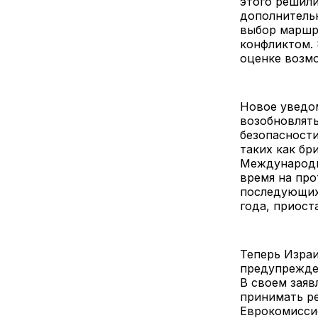
этого решили
дополнительн
выбор маршр
конфликтом. 
оценке возм
Новое уведом
возобновлять
безопасности
таких как бри
Международн
время на про
последующих 
года, приост
Теперь Израи
предупрежден
В своем зая
принимать ре
Еврокомисси