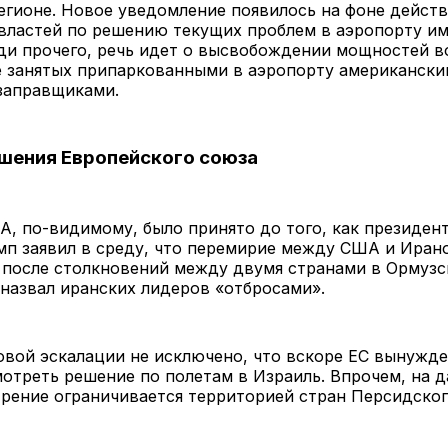
егионе. Новое уведомление появилось на фоне дейст
властей по решению текущих проблем в аэропорту им
еди прочего, речь идет о высвобождении мощностей 
е занятых припаркованными в аэропорту американск
заправщиками.
шения Европейского союза
, по-видимому, было принято до того, как президе
мп заявил в среду, что перемирие между США и Иран
 после столкновений между двумя странами в Ормузс
назвал иранских лидеров «отбросами».
овой эскалации не исключено, что вскоре ЕС вынужде
отреть решение по полетам в Израиль. Впрочем, на 
рение ограничивается территорией стран Персидског