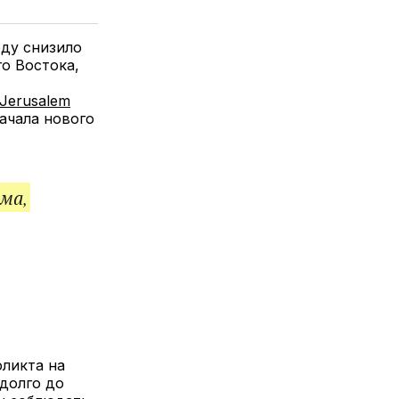
елитесь
лкой
еду снизило
о Востока,
Jerusalem
начала нового
ма,
ликта на
адолго до