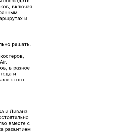
ны соблюдать
ков, включая
военным
маршрутах и
льно решать,
укостеров,
ir.
в, в разное
 года и
але этого
а и Ливана.
остоятельно
тво вместе с
за развитием