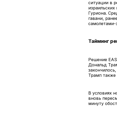
ситуации в р
израильских 
Гуриона. Ср
гавани, ране
самолетами-
Тайминг ре
Решение EASA
Дональд Тра
закончилось,
Трамп также 
В условиях н
вновь пересм
минуту обост