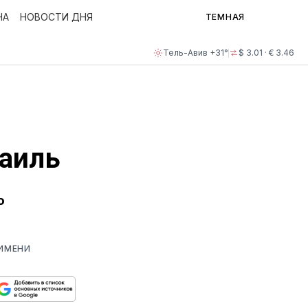
НА
НОВОСТИ ДНЯ
ТЕМНАЯ
Тель-Авив +31°
$ 3.01 · € 3.46
раиль
о
 ИМЕНИ
ься
пируйте