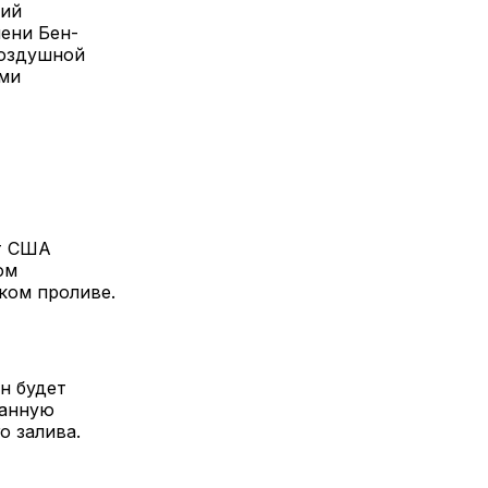
вий
ени Бен-
воздушной
ими
нт США
ом
ком проливе.
н будет
данную
о залива.