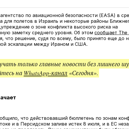
у
в
в
и
Twitter
Facebook
Telegram
под
ссы
агентство по авиационной безопасности (EASA) в ср
а для полетов в Израиль и некоторые районы Ближнег
упреждение о зоне конфликта высокого риска на
ную заметку среднего уровня. Об этом
сообщает The 
яя, что решение, судя по всему, было принято еще до 
ной эскалации между Ираном и США.
чать только главные новости без лишнего шу
йтесь на
WhatsApp-канал
«Сегодня».
начает
общило, что действовавший бюллетень по зонам конф
оке и в Персидском заливе истек 8 июля, и в ЕС нез