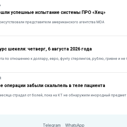
Ь
ошли успешные испытание системы ПРО «Хец»
рисутствовали представители американского агентства MDA
рс шекеля: четверг, 6 августа 2026 года
та по отношению к доллару, евро, фунту стерлингов, рублю, гривне и не 
Я
ле операции забыли скальпель в теле пациента
есяца страдал от болей, пока на КТ не обнаружили инородный предмет
Telegram
WhatsApp