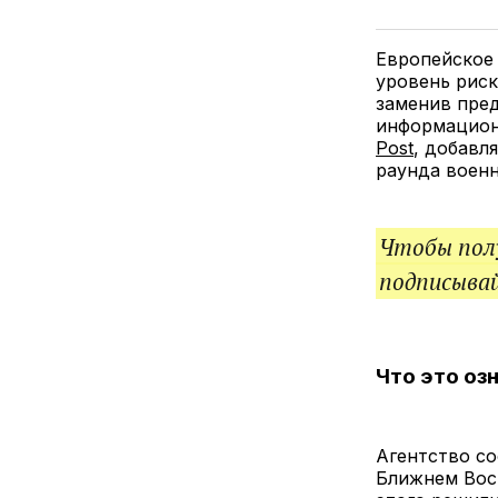
Европейское 
уровень риск
заменив пред
информацион
Post
, добавл
раунда воен
Чтобы полу
подписыва
Что это оз
Агентство со
Ближнем Вост