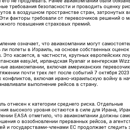
 его не продлевать. Ранее авиакомпании были обяза
ые требования безопасности и проводить оценку рис
утов в воздушном пространстве стран, затронутых 
Эти факторы требовали от перевозчиков решений о 
ожного повышения страховых премий.
ление означает, что авиакомпании могут самостояте
 ли полеты в Израиль, на основе собственных оценок
. Это касается, в частности, крупных европейских ло
танская easyJet, ирландская Ryanair и венгерская WizzA
ые авиакомпании, включая американских перевозчико
тяжении почти трех лет после событий 7 октября 2023
конфликтов, включая ирано-израильскую войну в нач
анавливали выполнение рейсов в страну.
ль отнесен к категории среднего риска. Отдельные
ия высокого уровня остаются в силе для Ирана, Ирак
влении EASA отметило, что авиакомпании должны сам
шения о возобновлении прерванных рейсов, а агентс
ей и государствами-членами ЕС продолжает следить 