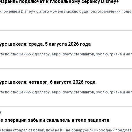
 Израиль подключат к глобальному сервису DIsney+
ложением Disney+ с этого момента можно будет без ограничений польз
рс шекеля: среда, 5 августа 2026 года
та по отношению к доллару, евро, фунту стерлингов, рублю, гривне и не 
рс шекеля: четверг, 6 августа 2026 года
та по отношению к доллару, евро, фунту стерлингов, рублю, гривне и не 
Я
ле операции забыли скальпель в теле пациента
есяца страдал от болей, пока на КТ не обнаружили инородный предмет