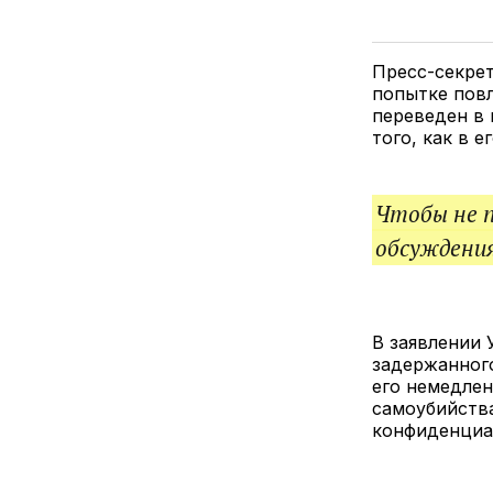
Пресс-секре
попытке повл
переведен в 
того, как в 
Чтобы не 
обсуждения
В заявлении 
задержанного
его немедле
самоубийства
конфиденциа