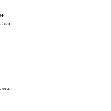
ие
ибшем и 11
закрыли