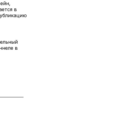
ейн,
ается в
публикацию
тельный
ннеле в