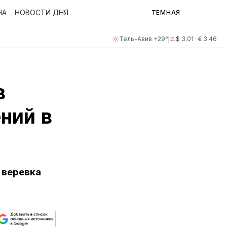
НА
НОВОСТИ ДНЯ
ТЕМНАЯ
Тель-Авив +29°
$ 3.01 · € 3.46
в
ний в
 веревка
ься
пируйте