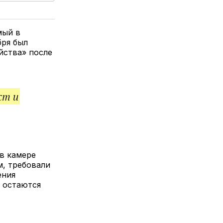
елитесь
лкой
мый в
бря был
йства» после
ст и
 в камере
м, требовали
ения
а остаются