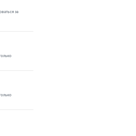
оваться за
только
только