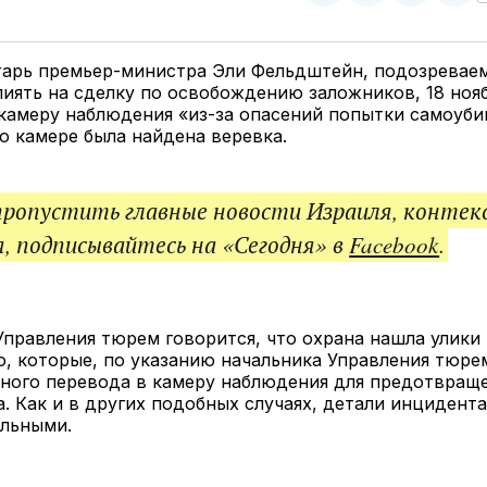
у
в
в
и
Twitter
Facebook
Telegram
под
ссы
тарь премьер-министра Эли Фельдштейн, подозревае
иять на сделку по освобождению заложников, 18 ноя
камеру наблюдения «из-за опасений попытки самоуби
его камере была найдена веревка.
пропустить главные новости Израиля, контек
, подписывайтесь на «Сегодня» в
Facebook
.
Управления тюрем говорится, что охрана нашла улики
, которые, по указанию начальника Управления тюре
нного перевода в камеру наблюдения для предотвращ
. Как и в других подобных случаях, детали инцидент
льными.