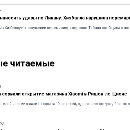
Ь
наносить удары по Ливану: Хизбалла нарушила перемир
 «Хизбаллу» в нарушении перемирия; в деревне Тибнин сообщили о пог
е читаемые
Я
а сорвали открытие магазина Xiaomi в Ришон-ле-Ционе
ателей часами ждали товары за 10 шекелей, однако распродажу быстро 
РА