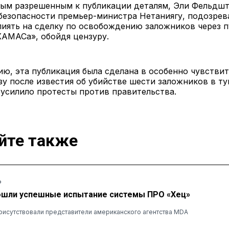
вым разрешенным к публикации деталям, Эли Фельдшт
безопасности премьер-министра Нетаниягу, подозрев
лиять на сделку по освобождению заложников через 
ХАМАСа», обойдя цензуру.
ю, эта публикация была сделана в особенно чувстви
зу после известия об убийстве шести заложников в ту
 усилило протесты против правительства.
йте также
Ь
ошли успешные испытание системы ПРО «Хец»
рисутствовали представители американского агентства MDA