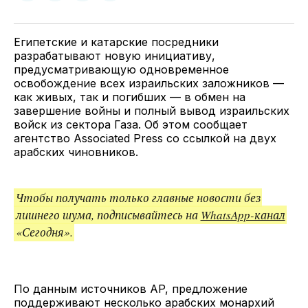
у
в
в
и
Twitter
Facebook
Telegram
поделитесь
ссылкой
Египетские и катарские посредники
разрабатывают новую инициативу,
предусматривающую одновременное
освобождение всех израильских заложников —
как живых, так и погибших — в обмен на
завершение войны и полный вывод израильских
войск из сектора Газа. Об этом сообщает
агентство Associated Press со ссылкой на двух
арабских чиновников.
Чтобы получать только главные новости без
лишнего шума, подписывайтесь на
WhatsApp-канал
«Сегодня».
По данным источников AP, предложение
поддерживают несколько арабских монархий