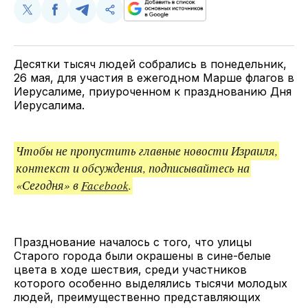
Поделиться
Поделиться
Поделиться
Скопируйте
у
в
в
и
Twitter
Facebook
Telegram
поделитесь
ссылкой
Десятки тысяч людей собрались в понедельник,
26 мая, для участия в ежегодном Марше флагов в
Иерусалиме, приуроченном к празднованию Дня
Иерусалима.
Чтобы не пропустить главные новости Израиля,
контекст и обсуждения, подписывайтесь на
«Сегодня» в
Facebook
.
Празднование началось с того, что улицы
Старого города были окрашены в сине-белые
цвета в ходе шествия, среди участников
которого особенно выделялись тысячи молодых
людей, преимущественно представляющих