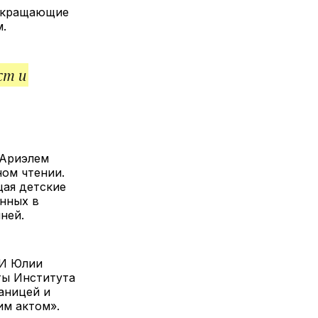
лкой
сокращающие
оризм.
ст и
 Ариэлем
ном чтении.
щая детские
нных в
камней.
ДИ Юлии
ты Института
аницей и
ким актом».