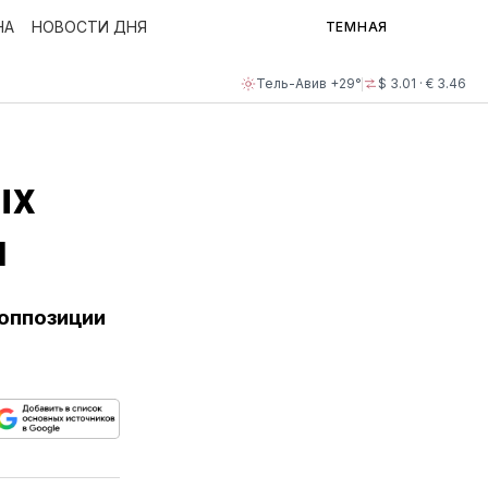
НА
НОВОСТИ ДНЯ
ТЕМНАЯ
Тель-Авив +29°
$ 3.01 · € 3.46
ых
и
 оппозиции
ься
пируйте
елитесь