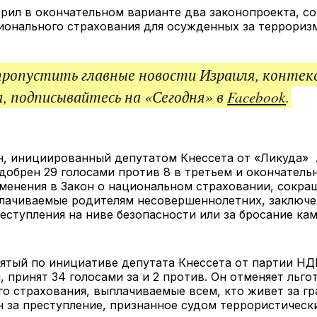
ссы
брил в окончательном варианте два законопроекта, 
ионального страхования для осужденных за терр
пропустить главные новости Израиля, контек
, подписывайтесь на «Сегодня» в
Facebook
.
н, инициированный депутатом Кнессета от «Ликуда»
добрен 29 голосами против 8 в третьем и окончатель
менения в Закон о национальном страховании, сокра
плачиваемые родителям несовершеннолетних, заключе
реступления на ниве безопасности или за бросание 
нятый по инициативе депутата Кнессета от партии Н
 принят 34 голосами за и 2 против. Он отменяет льго
о страхования, выплачиваемые всем, кто живет за гр
н за преступление, признанное судом террористичес