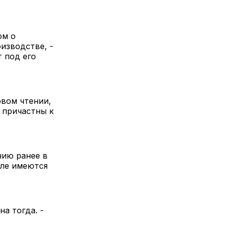
ом о
изводстве, -
 под его
рвом чтении,
 причастны к
нию ранее в
иле имеются
а тогда. -