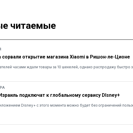
е читаемые
Я
а сорвали открытие магазина Xiaomi в Ришон-ле-Ционе
ателей часами ждали товары за 10 шекелей, однако распродажу быстро 
РА
 Израиль подключат к глобальному сервису DIsney+
ложением Disney+ с этого момента можно будет без ограничений польз