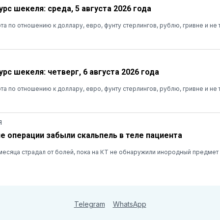
рс шекеля: среда, 5 августа 2026 года
та по отношению к доллару, евро, фунту стерлингов, рублю, гривне и не 
рс шекеля: четверг, 6 августа 2026 года
та по отношению к доллару, евро, фунту стерлингов, рублю, гривне и не 
Я
ле операции забыли скальпель в теле пациента
есяца страдал от болей, пока на КТ не обнаружили инородный предмет
Telegram
WhatsApp