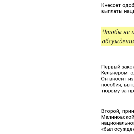
Кнессет одо
выплаты нац
Чтобы не 
обсуждения
Первый зако
Кельнером, о
Он вносит из
пособия, вы
тюрьму за п
Второй, при
Малиновской,
национальног
«был осужде