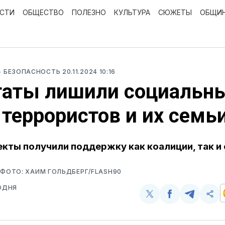
ОСТИ
ОБЩЕСТВО
ПОЛЕЗНО
КУЛЬТУРА
СЮЖЕТЫ
ОБЩИ
- БЕЗОПАСНОСТЬ
20.11.2024 10:16
таты лишили социальн
 террористов и их семь
кты получили поддержку как коалиции, так и
 ФОТО: ХАИМ ГОЛЬДБЕРГ/FLASH90
ОДНЯ
Поделиться
Поделиться
Поделит
Ско
у
в
в
и
Twitter
Facebook
Telegram
под