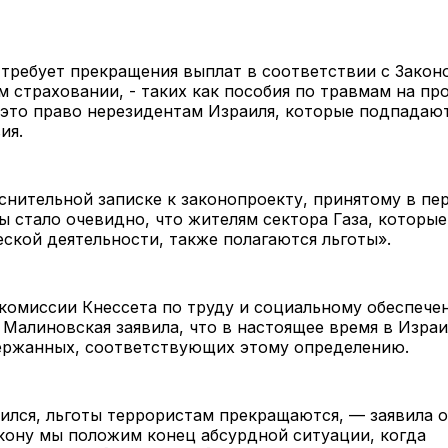
требует прекращения выплат в соответствии с Закон
 страховании, - таких как пособия по травмам на про
это право нерезидентам Израиля, которые подпадают
твия.
снительной записке к законопроекту, принятому в пе
ы стало очевидно, что жителям сектора Газа, которые
еской деятельности, также полагаются льготы».
комиссии Кнессета по труду и социальному обеспече
 Малиновская заявила, что в настоящее время в Изра
держанных, соответствующих этому определению.
ился, льготы террористам прекращаются, — заявила он
кону мы положим конец абсурдной ситуации, когда