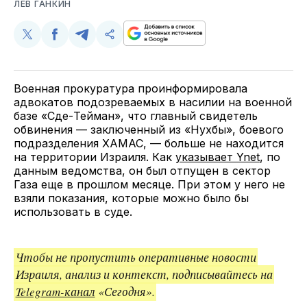
ЛЕВ ГАНКИН
Поделиться
Поделиться
Поделиться
Скопируйте
у
в
в
и
Twitter
Facebook
Telegram
поделитесь
ссылкой
Военная прокуратура проинформировала
адвокатов подозреваемых в насилии на военной
базе «Сде-Тейман», что главный свидетель
обвинения — заключенный из «Нухбы», боевого
подразделения ХАМАС, — больше не находится
на территории Израиля. Как
указывает Ynet
, по
данным ведомства, он был отпущен в сектор
Газа еще в прошлом месяце. При этом у него не
взяли показания, которые можно было бы
использовать в суде.
Чтобы не пропустить оперативные новости
Израиля, анализ и контекст, подписывайтесь на
Telegram-канал
«Сегодня».