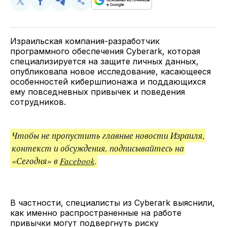
Поделиться
Поделиться
Поделиться
Скопируйте
у
в
в
и
Twitter
Facebook
Telegram
поделитесь
ссылкой
Израильская компания-разработчик
программного обеспечения Cyberark, которая
специализируется на защите личных данных,
опубликовала новое исследование, касающееся
особенностей кибершпионажа и поддающихся
ему повседневных привычек и поведения
сотрудников.
Чтобы не пропустить главные новости Израиля,
контекст и обсуждения, подписывайтесь на
«Сегодня» в
Facebook
.
В частности, специалисты из Cyberark выяснили,
как именно распространенные на работе
привычки могут подвергнуть риску