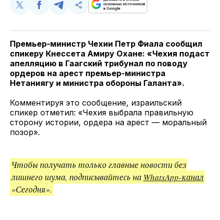
Поделиться
Поделиться
Поделиться
Скопируйте
у
в
в
и
Twitter
Facebook
Telegram
поделитесь
ссылкой
Премьер-министр Чехии Петр Фиала сообщил
спикеру Кнессета Амиру Охане: «Чехия подаст
апелляцию в Гаагский трибунал по поводу
ордеров на арест премьер-министра
Нетаниягу и министра обороны Галанта».
Комментируя это сообщение, израильский
спикер отметил: «Чехия выбрала правильную
сторону истории, ордера на арест — моральный
позор».
Чтобы получать только главные новости без
лишнего шума, подписывайтесь на
WhatsApp-канал
«Сегодня».