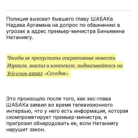
у
в
в
и
Twitter
Facebook
Telegram
поделитесь
ссылкой
Полиция вызовет бывшего главу ШАБАКа
Надава Аргамана на допрос по обвинению в
угрозах в адрес премьер-министра Биньямина
Нетаниягу.
Чтобы не пропустить оперативные новости
Израиля, анализ и контекст, подписывайтесь на
Telegram-канал
«Сегодня».
Это произошло после того, как экс-глава
ШАБАКа заявил во время телевизионного
интервью, что у него есть информация, которая
скомпрометирует премьер-министра, и
пригрозил обнародовать ее, если Нетаниягу
нарушит закон.