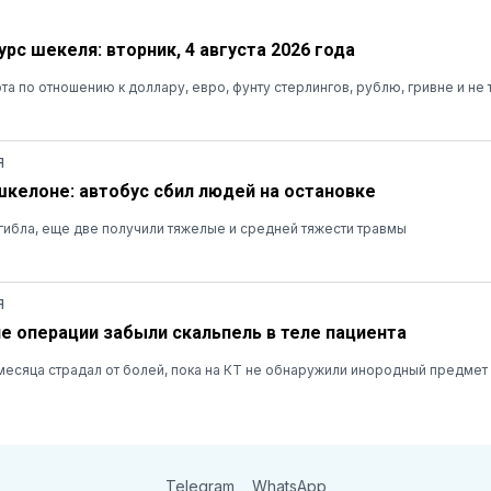
рс шекеля: вторник, 4 августа 2026 года
та по отношению к доллару, евро, фунту стерлингов, рублю, гривне и не 
Я
шкелоне: автобус сбил людей на остановке
ибла, еще две получили тяжелые и средней тяжести травмы
Я
ле операции забыли скальпель в теле пациента
есяца страдал от болей, пока на КТ не обнаружили инородный предмет
Telegram
WhatsApp