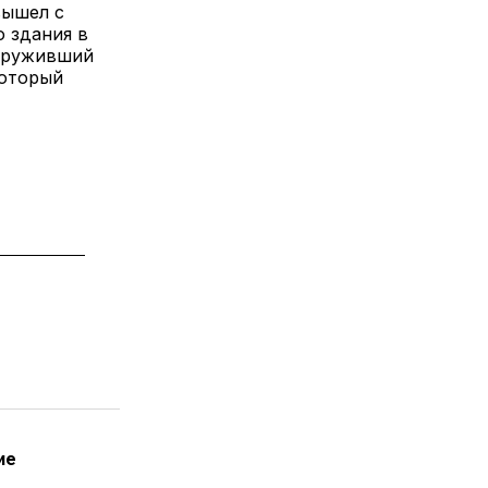
вышел с
о здания в
наруживший
который
ие