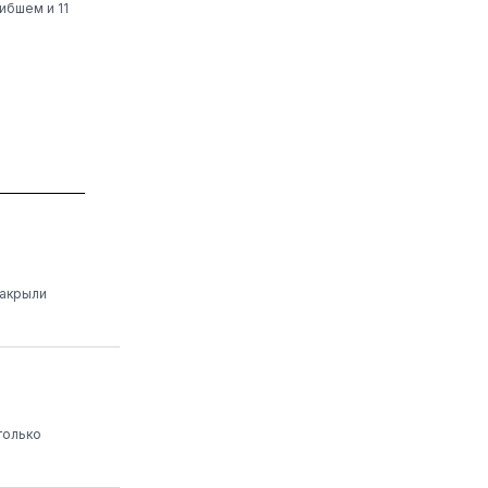
ибшем и 11
закрыли
только