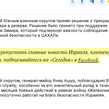
Поделиться
Поделиться
Поделит
Ско
у
в
в
и
Twitter
Facebook
Telegram
под
ссы
 Южным военным округом принял решение о прекра
ра в резерве. Решение было принято при поддержке 
ля Замира, который подчеркнул важность соблюдения
ной безопасности в ЦАХАЛе.
пропустить главные новости Израиля, контек
, подписывайтесь на «Сегодня» в
Facebook
.
 округом, генерал-майор Янир Ашур, поблагодарил В
службу, «особенно за его значительный вклад в тече
 месяцев боевых действий в рамках войны «Железные
глосуточно работал на благо безопасности Израиля».