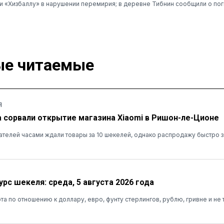
 «Хизбаллу» в нарушении перемирия; в деревне Тибнин сообщили о пог
е читаемые
Я
а сорвали открытие магазина Xiaomi в Ришон-ле-Ционе
ателей часами ждали товары за 10 шекелей, однако распродажу быстро 
рс шекеля: среда, 5 августа 2026 года
та по отношению к доллару, евро, фунту стерлингов, рублю, гривне и не 