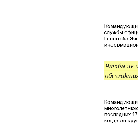
Командующий
службы офице
Генштаба Эя
информацион
Чтобы не 
обсуждения
Командующий
многолетнюю 
последних 17
когда он кру