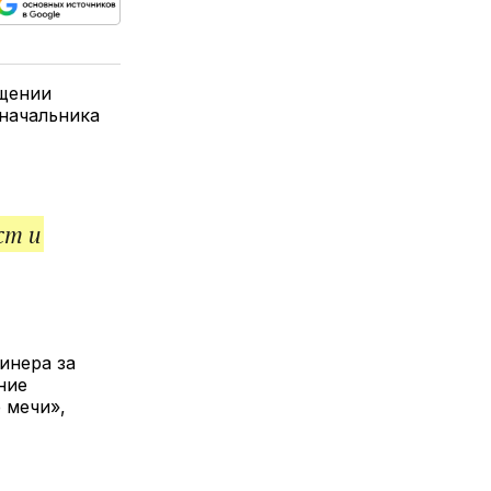
ься
пируйте
елитесь
лкой
щении
начальника
ст и
инера за
ние
 мечи»,