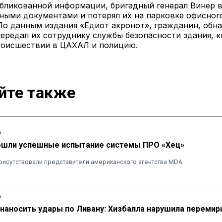
убликованной информации, бригадный генерал Винер 
ными документами и потерял их на парковке офисног
 По данным издания «Едиот ахронот», гражданин, об
ередал их сотруднику службы безопасности здания, 
роисшествии в ЦАХАЛ и полицию.
йте также
Ь
ошли успешные испытание системы ПРО «Хец»
рисутствовали представители американского агентства MDA
Ь
наносить удары по Ливану: Хизбалла нарушила перемир