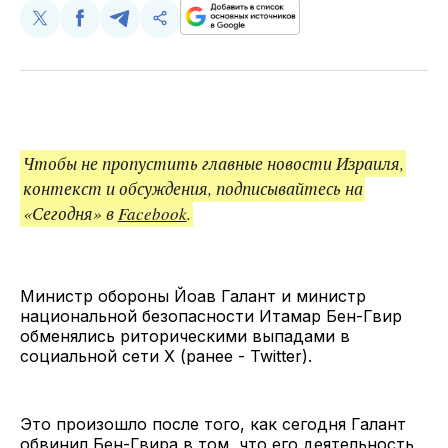
Поделиться
Поделиться
Поделиться
Скопируйте
у
в
в
и
Twitter
Facebook
Telegram
поделитесь
ссылкой
Чтобы не пропустить главные новости Израиля,
контекст и обсуждения, подписывайтесь на
«Сегодня» в
Facebook
.
Министр обороны Йоав Галант и министр
национальной безопасности Итамар Бен-Гвир
обменялись риторическими выпадами в
социальной сети X (ранее - Twitter).
Это произошло после того, как сегодня Галант
обвинил Бен-Гвира в том, что его деятельность