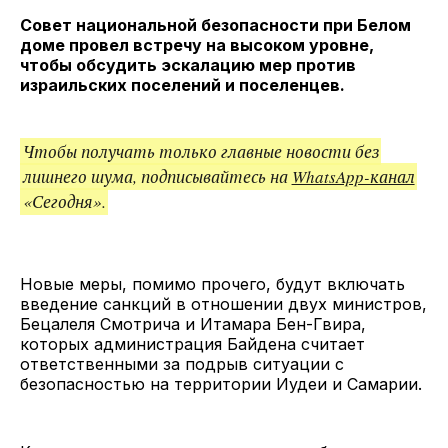
ссылкой
Совет национальной безопасности при Белом
доме провел встречу на высоком уровне,
чтобы обсудить эскалацию мер против
израильских поселений и поселенцев.
Чтобы получать только главные новости без
лишнего шума, подписывайтесь на
WhatsApp-канал
«Сегодня».
Новые меры, помимо прочего, будут включать
введение санкций в отношении двух министров,
Бецалеля Смотрича и Итамара Бен-Гвира,
которых администрация Байдена считает
ответственными за подрыв ситуации с
безопасностью на территории Иудеи и Самарии.