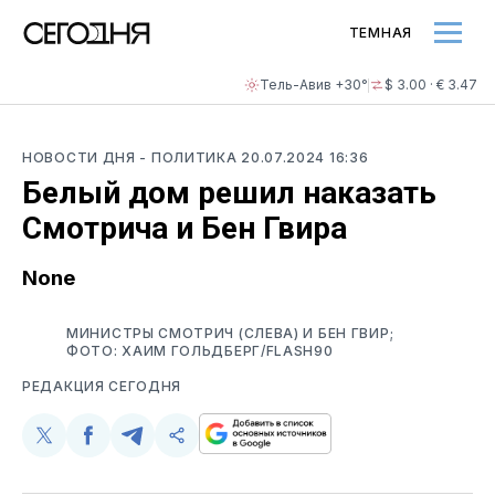
ТЕМНАЯ
Тель-Авив +30°
$ 3.00 · € 3.47
НОВОСТИ ДНЯ
- ПОЛИТИКА
20.07.2024 16:36
Белый дом решил наказать
Смотрича и Бен Гвира
None
МИНИСТРЫ СМОТРИЧ (СЛЕВА) И БЕН ГВИР;
ФОТО: ХАИМ ГОЛЬДБЕРГ/FLASH90
РЕДАКЦИЯ СЕГОДНЯ
Поделиться
Поделиться
Поделиться
Скопируйте
у
в
в
и
Twitter
Facebook
Telegram
поделитесь