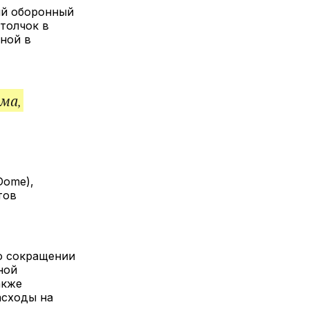
лкой
ый оборонный
толчок в
ной в
ма,
Dome),
тов
о сокращении
ной
акже
асходы на