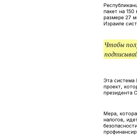
Республикан
пакет на 150
размере 27 м
Израиле сис
Чтобы полу
подписыва
Эта система 
проект, кото
президента 
Мера, котора
налогов, ид
безопасности
профинансиру