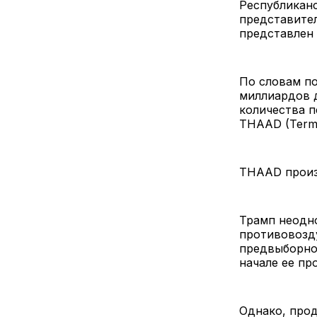
Республикан
представител
представлен 
По словам по
миллиардов 
количества п
THAAD (Termin
THAAD произв
Трамп неодн
противовозд
предвыборной
начале ее пр
Однако, прод