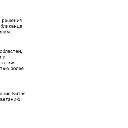
я решения
убликанца
илам.
 областей,
а и
тствия
стью более
ение Китая
цветанию