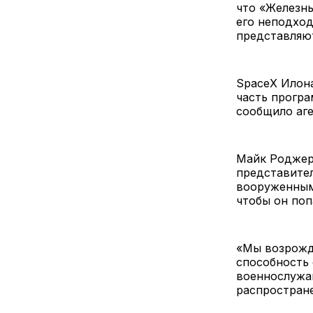
что «Железны
его неподхо
представляю
SpaceX Илона
часть програ
сообщило аге
Майк Роджер
представител
вооруженным 
чтобы он поп
«Мы возрожд
способность 
военнослужа
распростран