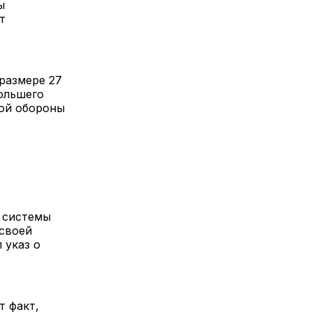
ы
т
размере 27
ольшего
ной обороны
 системы
своей
 указ о
т факт,