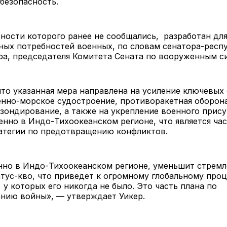
безопасность.
ности которого ранее не сообщались, разработан дл
ных потребностей военных, по словам сенатора-респ
ра, председателя Комитета Сената по вооруженным с
что указанная мера направлена ​​на усиление ключевых
енно-морское судостроение, противоракетная оборон
зондирование, а также на укрепление военного прису
енно в Индо-Тихоокеанском регионе, что является ча
атегии по предотвращению конфликтов.
нно в Индо-Тихоокеанском регионе, уменьшит стремл
тус-кво, что приведет к огромному глобальному про
 у которых его никогда не было. Это часть плана по
нию войны», — утверждает Уикер.