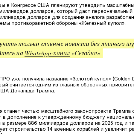
ссы
цы в Конгрессе США планируют утвердить масштабн
 миллиардов долларов, который даст первоначальный 
иллиардов долларов для создания аналога разработан
темы противоракетной обороны «Железный купол».
чать только главные новости без лишнего шу
йтесь на
WhatsApp-канал
«Сегодня».
ПРО уже получила название «Золотой купол» (Golden 
рый считается одним из главных оборонных приорите
США Дональда Трампа.
я станет частью масштабного законопроекта Трампа 
ет в дополнение к утвержденному бюджету националь
 в размере 886 миллиардов долларов на 2025 год и т
ет строительство 14 военных кораблей и увеличит р