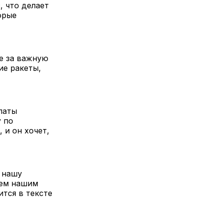
, что делает
орые
е за важную
ие ракеты,
латы
у по
 и он хочет,
 нашу
аем нашим
тся в тексте