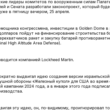
ские лидеры комитетов по вооруженным силам Палат
ей и Сената разработали законопроект, который буде
уже в пятницу вечером, 25 апреля.
мощника конгрессмена, инвестиции в Golden Dome в 
долларов пойдут на финансирование строительства б
ерехватчиков ракет и закупку батарей противоракет
al High Altitude Area Defense).
одится компанией Lockheed Martin.
ократно выдвигал идею создания версии израильской
ушной обороны «Железный купол» для США во время 
 кампании 2024 года, а в январе этого года подписал
оизводства.
вигая эту идею, он, по-видимому, проигнорировал то