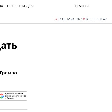
НА
НОВОСТИ ДНЯ
ТЕМНАЯ
Тель-Авив +32°
$ 3.00 · € 3.47
дать
 Трампа
ься
пируйте
елитесь