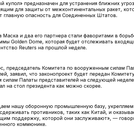
й купол» предназначен для устранения ближних угроз
дящим для защиты от межконтинентальных ракет, кот
т главную опасность для Соединенных Штатов.
 Маска и два его партнера стали фаворитами в борьб
ммы Golden Dome, которая будет отслеживать входящ
нтство Reuters на прошлой неделе.
с, председатель Комитета по вооруженным силам Па
ей, заявил, что законопроект будет передан Комитет
силам Палаты представителей на следующей неделе,
ал на стол президента как можно скорее.
аем нашу оборонную промышленную базу, укрепляем
сдерживать противников, таких как Китай, и оказыв
щим поддержку, которой они заслуживают», — говори
енного коммюнике.