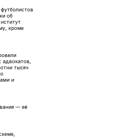
 футболистов
ки об
Институт
му, кроме
ровели
 адвокатов,
сотни тысяч
но
ами и
вания — её
схеме,