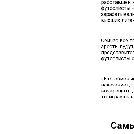
работавшей н
футболисты —
зарабатывали
высших лигах
Сейчас все 
аресты будут
представител
футболисты с
«Кто обманы
наказание», 
возвращать д
ты играешь в
Самы