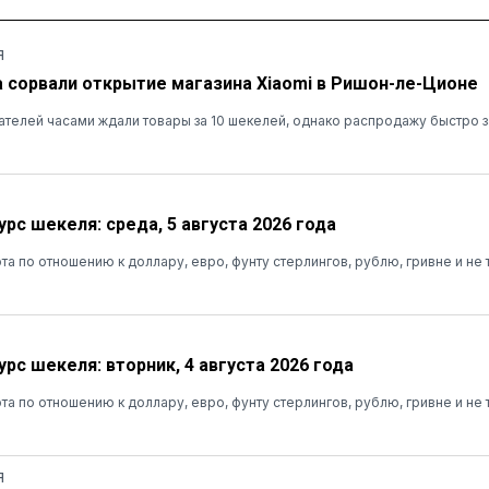
Я
а сорвали открытие магазина Xiaomi в Ришон-ле-Ционе
ателей часами ждали товары за 10 шекелей, однако распродажу быстро 
рс шекеля: среда, 5 августа 2026 года
та по отношению к доллару, евро, фунту стерлингов, рублю, гривне и не 
рс шекеля: вторник, 4 августа 2026 года
та по отношению к доллару, евро, фунту стерлингов, рублю, гривне и не 
Я