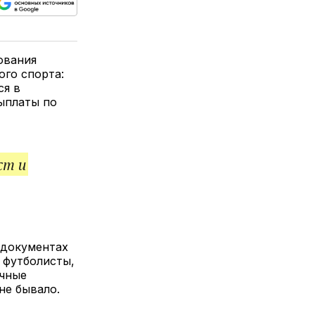
ься
пируйте
елитесь
лкой
ования
ого спорта:
ся в
ыплаты по
ст и
 документах
— футболисты,
ячные
не бывало.