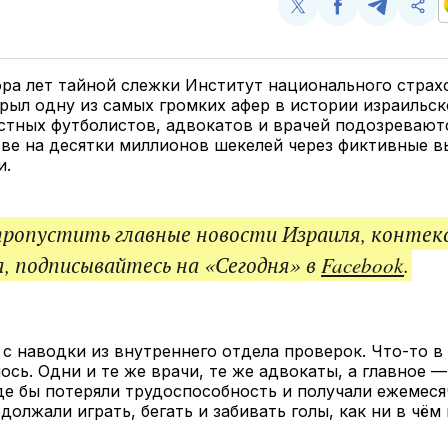
Поделиться
Поделиться
Поделит
Ско
у
в
в
и
Twitter
Facebook
Telegram
под
ссы
ра лет тайной слежки Институт национального страх
рыл одну из самых громких афер в истории израильск
стных футболистов, адвокатов и врачей подозревают
ве на десятки миллионов шекелей через фиктивные в
и.
пропустить главные новости Израиля, контек
, подписывайтесь на «Сегодня» в
Facebook
.
 с наводки из внутреннего отдела проверок. Что-то в
ось. Одни и те же врачи, те же адвокаты, а главное 
де бы потеряли трудоспособность и получали ежемес
должали играть, бегать и забивать голы, как ни в чём 