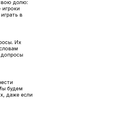
свою долю:
 игроки
играть в
росы. Их
 словам
а допросы
нести
Мы будем
х, даже если