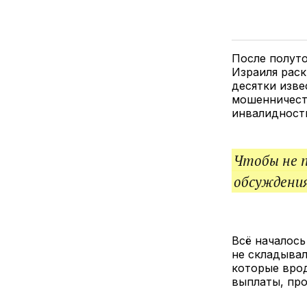
После полуто
Израиля раск
десятки изве
мошенничест
инвалидност
Чтобы не 
обсуждения
Всё началось
не складывал
которые вро
выплаты, про