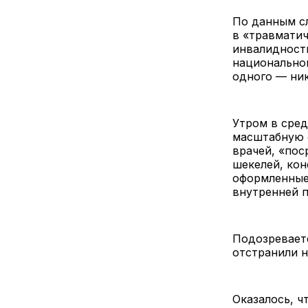
По данным сл
в «травматич
инвалидности
национальног
одного — ник
Утром в сред
масштабную 
врачей, «пос
шекелей, ко
оформленные
внутренней п
Подозревает
отстранили н
Оказалось, ч