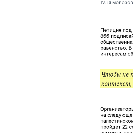
ТАНЯ МОРОЗО
Петиция под 
866 подписе
общественна
равенство. В
интересам об
Чтобы не 
контекст,
Организатор
на следующе
палестинском
пройдет 22 с
саммите, как