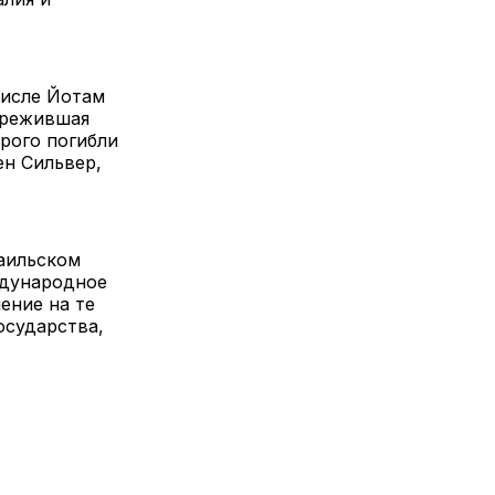
числе Йотам
пережившая
орого погибли
ен Сильвер,
раильском
ждународное
ение на те
осударства,