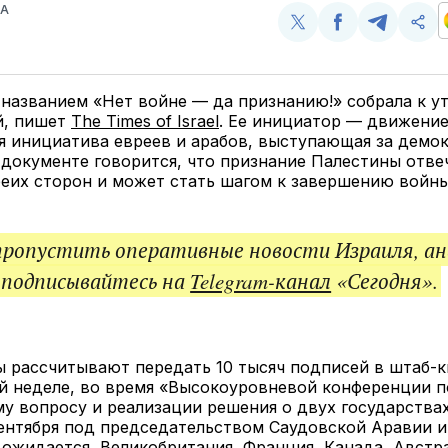
ВА
Поделиться
Поделиться
Поделит
Ско
у
в
в
и
Twitter
Facebook
Telegram
под
ссы
названием «Нет войне — да признанию!» собрала к у
й, пишет
The Times of Israel
. Ее инициатор — движени
я инициатива евреев и арабов, выступающая за демо
 документе говорится, что признание Палестины отве
еих сторон и может стать шагом к завершению войны
пропустить оперативные новости Израиля, ан
 подписывайтесь на
Telegram-канал
«Сегодня».
ы рассчитывают передать 10 тысяч подписей в штаб-
й неделе, во время «Высокоуровневой конференции п
у вопросу и реализации решения о двух государствах
ентября под председательством Саудовской Аравии и
 ожидается, Великобритания, Франция, Канада, Австр