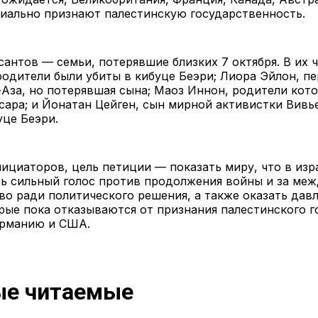
иально признают палестинскую государственность.
антов — семьи, потерявшие близких 7 октября. В их 
родители были убиты в кибуце Беэри; Лиора Эйлон, 
-Аза, но потерявшая сына; Маоз Иннон, родители кот
сара; и Йонатан Цейген, сын мирной активистки Вивь
уце Беэри.
ициаторов, цель петиции — показать миру, что в из
ть сильный голос против продолжения войны и за ме
о ради политического решения, а также оказать давл
рые пока отказываются от признания палестинского г
ерманию и США.
е читаемые