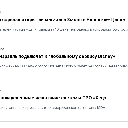
Я
а сорвали открытие магазина Xiaomi в Ришон-ле-Ционе
ателей часами ждали товары за 10 шекелей, однако распродажу быстро 
РА
 Израиль подключат к глобальному сервису DIsney+
ложением Disney+ с этого момента можно будет без ограничений польз
Ь
ошли успешные испытание системы ПРО «Хец»
рисутствовали представители американского агентства MDA