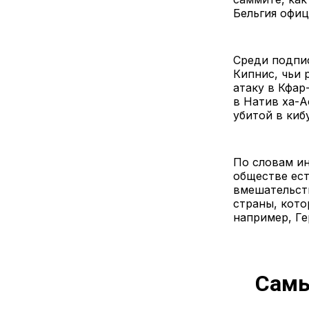
Бельгия офиц
Среди подпис
Кипнис, чьи 
атаку в Кфар
в Натив ха-А
убитой в киб
По словам ин
обществе ес
вмешательств
страны, кото
например, Г
Самы