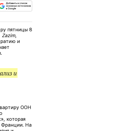
ься
пируйте
елитесь
лкой
тру пятницы 8
е
Zazim
,
кратию и
чает
.
ализ и
квартиру ООН
о
», которая
 Франции. На
алия и