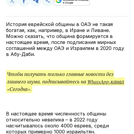
Поделиться
Поделиться
Поделиться
Скопируйте
у
в
в
и
Twitter
Facebook
Telegram
поделитесь
ссылкой
История еврейской общины в ОАЭ не такая
богатая, как, например, в Иране и Ливане.
Можно сказать, что община формируется в
настоящее время, после подписания мирных
соглашений между ОАЭ и Израилем в 2020 году
в Абу-Даби.
Чтобы получать только главные новости без
лишнего шума, подписывайтесь на
WhatsApp-канал
«Сегодня».
В настоящее время численность общины
относительно невелика – в 2022 году
насчитывалось около 4000 евреев, среди
которых примерно 1000 израильтян.