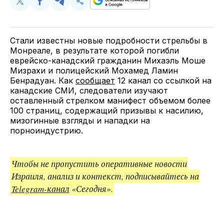
Поделиться
Поделиться
Поделиться
Скопируйте
у
в
в
и
Twitter
Facebook
Telegram
поделитесь
ссылкой
Стали известны новые подробности стрельбы в
Монреале, в результате которой погибли
еврейско-канадский гражданин Михаэль Моше
Мизрахи и полицейский Мохамед Ламин
Бенрадуан. Как
сообщает
12 канал со ссылкой на
канадские СМИ, следователи изучают
оставленный стрелком манифест объемом более
100 страниц, содержащий призывы к насилию,
мизогинные взгляды и нападки на
порноиндустрию.
Чтобы не пропустить оперативные новости
Израиля, анализ и контекст, подписывайтесь на
Telegram-канал
«Сегодня».