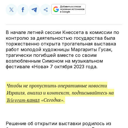
Поделиться
Поделиться
Поделиться
Скопируйте
у
в
в
и
Twitter
Facebook
Telegram
поделитесь
ссылкой
В начале летней сессии Кнессета в комиссии по
контролю за деятельностью государства была
торжественно открыта трогательная выставка
работ молодой художницы Маргариты Гусак,
трагически погибшей вместе со своим
возлюбленным Симоном на музыкальном
фестивале «Нова» 7 октября 2023 года.
Чтобы не пропустить оперативные новости
Израиля, анализ и контекст, подписывайтесь на
Telegram-канал
«Сегодня».
Решение об открытии выставки родилось из