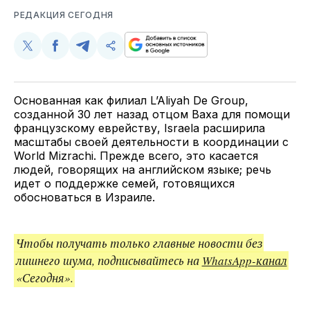
РЕДАКЦИЯ СЕГОДНЯ
Поделиться
Поделиться
Поделиться
Скопируйте
у
в
в
и
Twitter
Facebook
Telegram
поделитесь
ссылкой
Основанная как филиал L’Aliyah De Group,
созданной 30 лет назад отцом Ваха для помощи
французскому еврейству, Israela расширила
масштабы своей деятельности в координации с
World Mizrachi. Прежде всего, это касается
людей, говорящих на английском языке; речь
идет о поддержке семей, готовящихся
обосноваться в Израиле.
Чтобы получать только главные новости без
лишнего шума, подписывайтесь на
WhatsApp-канал
«Сегодня».