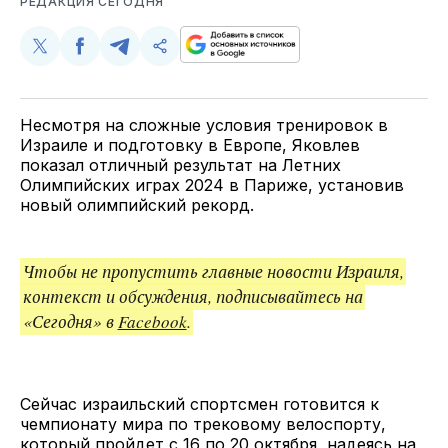
РЕДАКЦИЯ СЕГОДНЯ
Поделиться
Поделиться
Поделиться
Скопируйте
у
в
в
и
Twitter
Facebook
Telegram
поделитесь
ссылкой
Несмотря на сложные условия тренировок в
Израиле и подготовку в Европе, Яковлев
показал отличный результат на Летних
Олимпийских играх 2024 в Париже, установив
новый олимпийский рекорд.
Чтобы не пропустить главные новости Израиля,
контекст и обсуждения, подписывайтесь на
«Сегодня» в
Facebook
.
Сейчас израильский спортсмен готовится к
чемпионату мира по трековому велоспорту,
который пройдет с 16 по 20 октября, надеясь на