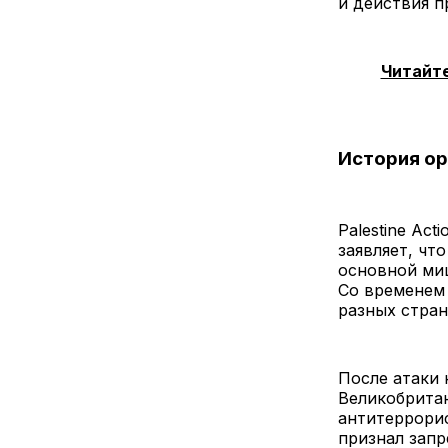
и действия п
Читайт
История орг
Palestine Ac
заявляет, чт
основной миш
Со временем 
разных стран
После атаки 
Великобритан
антитеррори
признал запр