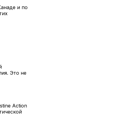
Канаде и по
тих
й
лия. Это не
tine Action
тической