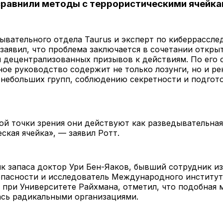
равнили методы с террористическими ячейк
ывательного отдела Taurus и эксперт по киберрассл
заявил, что проблема заключается в сочетании откры
 децентрализованных призывов к действиям. По его 
ое руководство содержит не только лозунги, но и р
 небольших групп, соблюдению секретности и подгот
ой точки зрения они действуют как разведывательная
ская ячейка», — заявил Ротт.
к запаса доктор Ури Бен-Яаков, бывший сотрудник и
пасности и исследователь Международного института
при Университете Райхмана, отметил, что подобная 
ась радикальными организациями.