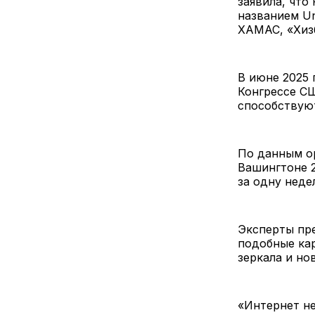
заявила, что
названием Un
ХАМАС, «Хиз
В июне 2025 
Конгрессе СШ
способствуют
По данным ор
Вашингтоне 2
за одну неде
Эксперты пре
подобные ка
зеркала и но
«Интернет не