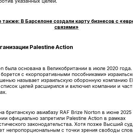
ротив указанных целей.
е также:
В Барселоне создали карту бизнесов с «ев
связями»
анизации Palestine Action
tion была основана в Великобритании в июле 2020 года
о борется с «корпоративными пособниками» израильск
енью называет израильскую оборонную компанию Elb
список целей расширился и включил компании и част
ах.
на британскую авиабазу RAF Brize Norton в июне 2025
ии официально запретили Palestine Action в рамках
стического законодательства. Хотя позже Высший су
ет непропорциональным с точки зрения свободы слов