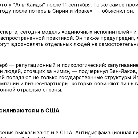
то у “Аль-Каиды” после 11 сентября. То же самое про
году после потерь в Сирии и Ираке», — объяснил он.
сперта, сегодня модель «одиночных исполнителей» и
распространенной практикой. Он также предупредил,
гут вдохновлять отдельных людей на самостоятельн
ерб — репутационный и психологический: запугивани
и людей, стоящих за ними», — подчеркнул Бен-Яаков,
ей попадают не только государственные структуры Из
омпании и бизнес-партнеры, которых обвиняют лишь 
ронной отраслью страны.
силиваются и в США
сения высказывают и в США. Антидиффамационная ли