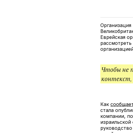
Организация 
Великобритан
Еврейская ор
рассмотреть 
организацией
Чтобы не 
контекст,
Как
сообщае
стала опубли
компании, по
израильской
руководство 