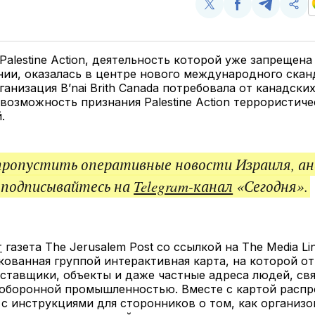
Поделиться
Поделиться
Поделит
Ско
у
в
в
и
Twitter
Facebook
Telegram
под
ссы
Palestine Action, деятельность которой уже запрещена
ии, оказалась в центре нового международного скан
ганизация B’nai Brith Canada потребовала от канадски
возможность признания Palestine Action террористич
.
пропустить оперативные новости Израиля, ан
 подписывайтесь на
Telegram-канал
«Сегодня».
т
газета The Jerusalem Post со ссылкой на The Media L
кованная группой интерактивная карта, на которой о
ставщики, объекты и даже частные адреса людей, св
 оборонной промышленностью. Вместе с картой распр
с инструкциями для сторонников о том, как организ