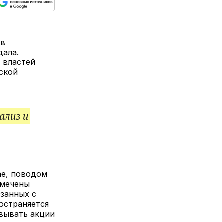
ься
пируйте
елитесь
лкой
 в
дала.
х властей
еской
ализ и
ine, поводом
тмечены
язанных с
остраняется
овывать акции