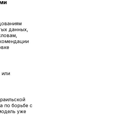
ами
едованиям
тых данных,
словам,
екомендации
овке
 или
зраильской
 по борьбе с
модель уже