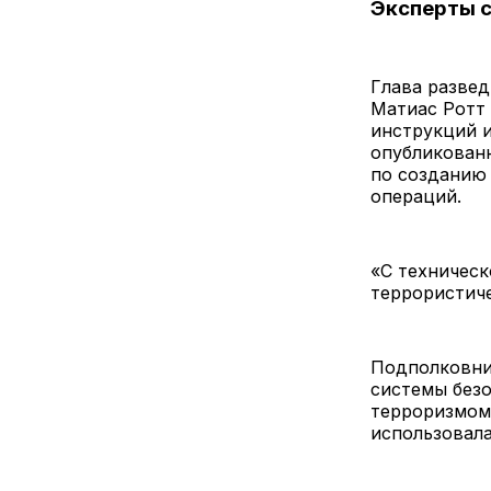
Эксперты с
Глава развед
Матиас Ротт 
инструкций и
опубликованн
по созданию
операций.
«С техническ
террористиче
Подполковни
системы безо
терроризмом 
использовал