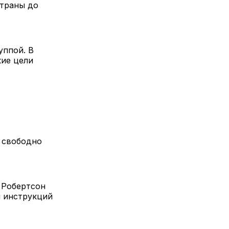
страны до
уппой. В
кие цели
т свободно
д Робертсон
и инструкций