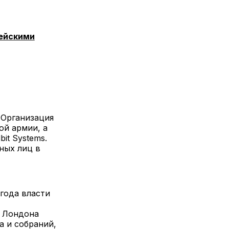
рейскими
. Организация
ой армии, а
it Systems.
ных лиц в
 года власти
д Лондона
а и собраний,