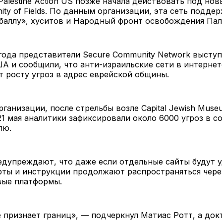
 Palestine Action US позже начала действовать под но
ity of Fields. По данным организации, эта сеть подде
баллу», хуситов и Народный фронт освобождения Пал
года представители Secure Community Network выступ
А и сообщили, что анти-израильские сети в интернет
 росту угроз в адрес еврейской общины.
ганизации, после стрельбы возле Capital Jewish Muse
1 мая аналитики зафиксировали около 6000 угроз в со
лю.
дупреждают, что даже если отдельные сайты будут у
рты и инструкции продолжают распространяться чере
вые платформы.
 признает границ», — подчеркнул Матиас Ротт, а док