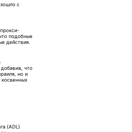
изошло с
 прокси-
 что подобные
ые действия.
е
 добавив, что
раиля, но и
в косвенных
га (ADL)