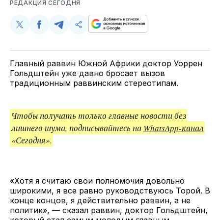
РЕДАКЦИЯ СЕГОДНЯ
Поделиться
Поделиться
Поделиться
Скопируйте
у
в
в
и
Twitter
Facebook
Telegram
поделитесь
ссылкой
Главный раввин Южной Африки доктор Уоррен
Гольдштейн уже давно бросает вызов
традиционным раввинским стереотипам.
Чтобы получать только главные новости без
лишнего шума, подписывайтесь на
WhatsApp-канал
«Сегодня».
«Хотя я считаю свои полномочия довольно
широкими, я все равно руководствуюсь Торой. В
конце концов, я действительно раввин, а не
политик», — сказал раввин, доктор Гольдштейн,
который стал самым молодым главным