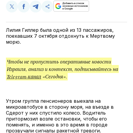
Поделиться
Поделиться
Поделиться
Скопируйте
у
в
в
и
Twitter
Facebook
Telegram
поделитесь
ссылкой
Лилия Гиллер была одной из 13 пассажиров,
поехавших 7 октября отдохнуть к Мертвому
морю.
Чтобы не пропустить оперативные новости
Израиля, анализ и контекст, подписывайтесь на
Telegram-канал
«Сегодня».
Утром группа пенсионеров выехала на
микроавтобусе в сторону моря, на въезде в
Сдерот у них спустило колесо. Водитель
притормозил возле остановки, чтобы его
поменять, и именно в это время в городе
прозвучали сигналы ракетной тревоги.