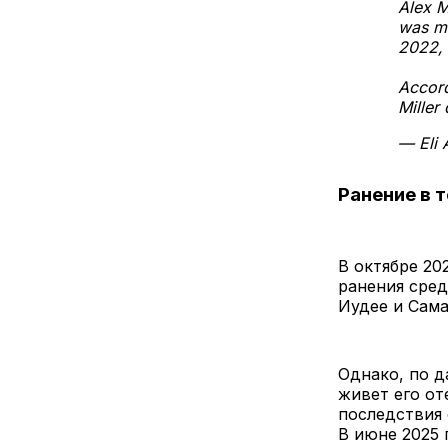
Alex M
was mo
2022, 
Accord
Miller
— Eli 
Ранение в 
В октябре 20
ранения сред
Иудее и Сама
Однако, по д
живет его от
последствия 
В июне 2025 