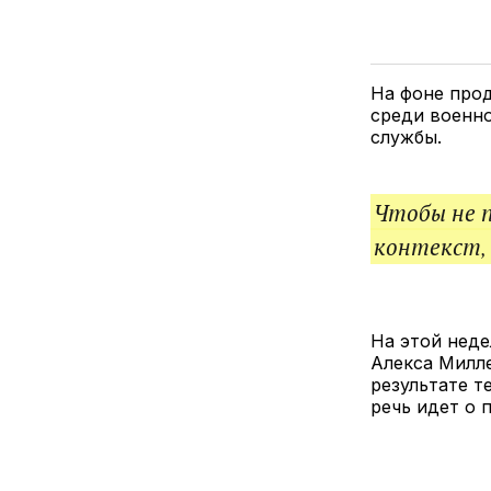
На фоне про
среди военно
службы.
Чтобы не 
контекст,
На этой неде
Алекса Милл
результате т
речь идет о 