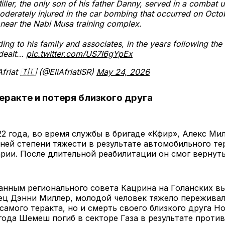
iller, the only son of his father Danny, served in a combat u
derately injured in the car bombing that occurred on Octo
near the Nabi Musa training complex.
ing to his family and associates, in the years following the 
 dealt…
pic.twitter.com/US7I6gYpEx
Afriat 🇮🇱 (@EliAfriatISR)
May 24, 2026
теракте и потеря близкого друга
22 года, во время службы в бригаде «Кфир», Алекс Ми
ней степени тяжести в результате автомобильного те
рии. После длительной реабилитации он смог вернуть
анным регионального совета Кацрина на Голанских вы
ец Дэнни Миллер, молодой человек тяжело переживал
самого теракта, но и смерть своего близкого друга 
года Шемеш погиб в секторе Газа в результате проти