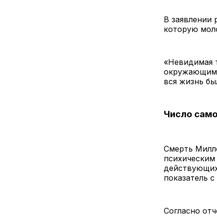
В заявлении 
которую моло
«Невидимая т
окружающим п
вся жизнь бы
Число сам
Смерть Милл
психическим 
действующих
показатель с 
Согласно отч