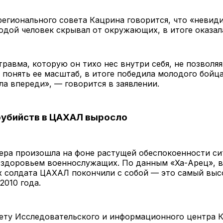
регионального совета Кацрина говорится, что «невид
дой человек скрывал от окружающих, в итоге оказала
равма, которую он тихо нес внутри себя, не позволяя
онять ее масштаб, в итоге победила молодого бойца
ла впереди», — говорится в заявлении.
оубийств в ЦАХАЛ выросло
ера произошла на фоне растущей обеспокоенности си
здоровьем военнослужащих. По данным «Ха-Арец», в 
 солдата ЦАХАЛ покончили с собой — это самый выс
2010 года.
ету Исследовательского и информационного центра К