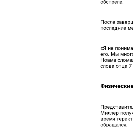
обстрела.
После заверш
последние ме
«Я не понима
его. Мы мног
Ноама сломал
слова отца 7
Физические
Представител
Миллер получ
время теракт
обращался.