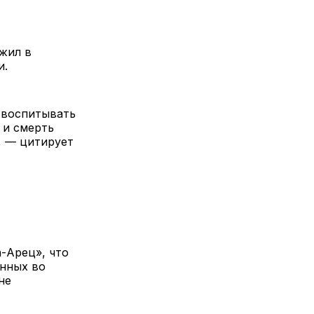
жил в
и.
 воспитывать
 и смерть
», — цитирует
-Арец», что
енных во
не