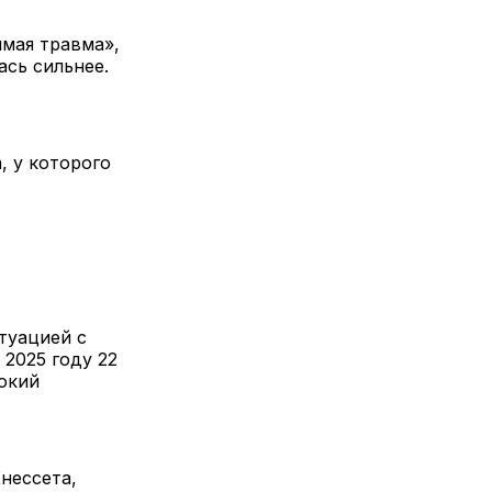
имая травма»,
сь сильнее.
, у которого
туацией с
2025 году 22
окий
нессета,