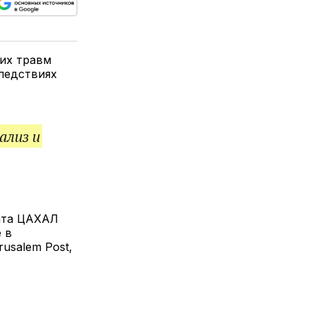
ься
пируйте
елитесь
лкой
их травм
ледствиях
ализ и
дата ЦАХАЛ
 в
rusalem Post,