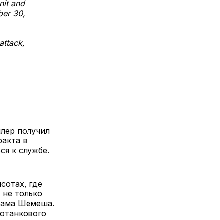
nit and
ber 30,
attack,
ллер получил
ракта в
ся к службе.
сотах, где
 не только
Ноама Шемеша.
вотанкового