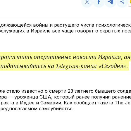
Поделиться
Поделиться
Поделит
Ско
у
в
в
и
Twitter
Facebook
Telegram
под
ссы
должающейся войны и растущего числа психологическ
служащих в Израиле все чаще говорят о скрытых пос
пропустить оперативные новости Израиля, ан
 подписывайтесь на
Telegram-канал
«Сегодня».
ле стало известно о смерти 23-летнего бывшего сол
ера — уроженца США, который ранее получил ранение
еракта в Иудее и Самарии. Как
сообщает
газета The Je
предполагаемом самоубийстве.