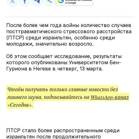
Поделиться
Поделиться
Поделиться
Скопируйте
у
в
в
и
Twitter
Facebook
Telegram
поделитесь
ссылкой
После более чем года войны количество случаев
посттравматического стрессового расстройства
(ПТСР) среди израильтян, особенно среди
молодежи, значительно возросло.
Об этом сообщает исследование, результаты
которого опубликованы Университетом Бен-
Гуриона в Негеве в четверг, 13 марта.
Чтобы получать только главные новости без
лишнего шума, подписывайтесь на
WhatsApp-канал
«Сегодня».
ПТСР стало более распространенным среди
израильтян после продолжительного