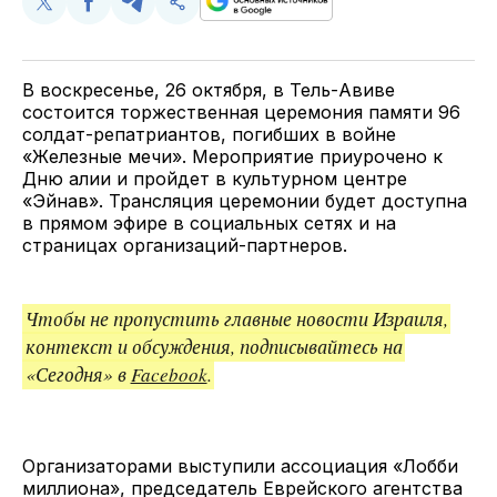
Поделиться
Поделиться
Поделиться
Скопируйте
у
в
в
и
Twitter
Facebook
Telegram
поделитесь
ссылкой
В воскресенье, 26 октября, в Тель-Авиве
состоится торжественная церемония памяти 96
солдат-репатриантов, погибших в войне
«Железные мечи». Мероприятие приурочено к
Дню алии и пройдет в культурном центре
«Эйнав». Трансляция церемонии будет доступна
в прямом эфире в социальных сетях и на
страницах организаций-партнеров.
Чтобы не пропустить главные новости Израиля,
контекст и обсуждения, подписывайтесь на
«Сегодня» в
Facebook
.
Организаторами выступили ассоциация «Лобби
миллиона», председатель Еврейского агентства