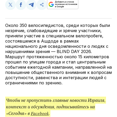
Поделиться
Поделиться
Поделиться
Скопируйте
у
в
в
и
Twitter
Facebook
Telegram
поделитесь
ссылкой
Около 350 велосипедистов, среди которых были
незрячие, слабовидящие и зрячие участники,
приняли участие в специальном велопробеге,
состоявшемся в Ашдоде в рамках
национального дня осведомленности о людях с
нарушениями зрения — BLIND DAY 2026.
Маршрут протяженностью около 15 километров
прошел по улицам города и стал центральным
событием ежегодной кампании, направленной на
повышение общественного внимания к вопросам
доступности, равенства и интеграции людей с
ограничениями по зрению.
Чтобы не пропустить главные новости Израиля,
контекст и обсуждения, подписывайтесь на
«Сегодня» в
Facebook
.