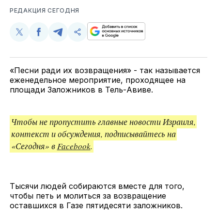
РЕДАКЦИЯ СЕГОДНЯ
Поделиться
Поделиться
Поделиться
Скопируйте
у
в
в
и
Twitter
Facebook
Telegram
поделитесь
ссылкой
«Песни ради их возвращения» - так называется
еженедельное мероприятие, проходящее на
площади Заложников в Тель-Авиве.
Чтобы не пропустить главные новости Израиля,
контекст и обсуждения, подписывайтесь на
«Сегодня» в
Facebook
.
Тысячи людей собираются вместе для того,
чтобы петь и молиться за возвращение
оставшихся в Газе пятидесяти заложников.