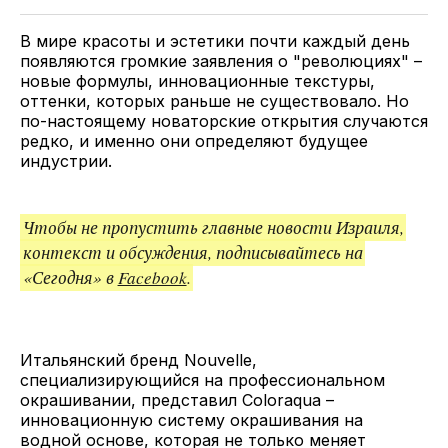
Twitter
Facebook
Telegram
поделитесь
ссылкой
В мире красоты и эстетики почти каждый день
появляются громкие заявления о "революциях" –
новые формулы, инновационные текстуры,
оттенки, которых раньше не существовало. Но
по-настоящему новаторские открытия случаются
редко, и именно они определяют будущее
индустрии.
Чтобы не пропустить главные новости Израиля,
контекст и обсуждения, подписывайтесь на
«Сегодня» в
Facebook
.
Итальянский бренд Nouvelle,
специализирующийся на профессиональном
окрашивании, представил Coloraqua –
инновационную систему окрашивания на
водной основе, которая не только меняет