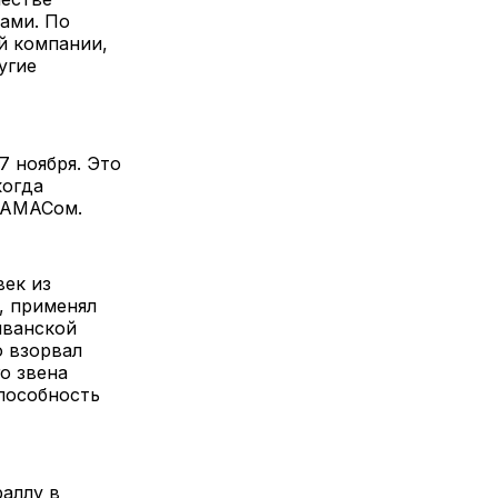
ами. По
й компании,
угие
7 ноября. Это
когда
 ХАМАСом.
век из
, применял
иванской
о взорвал
о звена
пособность
аллу в