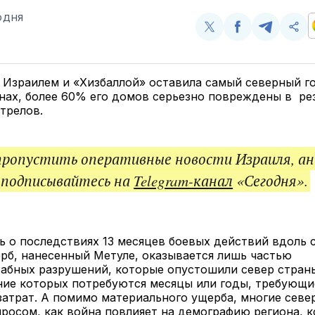
ОДНЯ
Поделиться
Поделиться
Поделит
Ско
у
в
в
и
Twitter
Facebook
Telegram
под
ссы
 Израилем и «Хизбаллой» оставила самый северный г
нах, более 60% его домов серьезно повреждены в ре
стрелов.
пропустить оперативные новости Израиля, ан
 подписывайтесь на
Telegram-канал
«Сегодня».
ь о последствиях 13 месяцев боевых действий вдоль 
рб, нанесенный Метуле, оказывается лишь частью
абных разрушений, которые опустошили север страны
ние которых потребуются месяцы или годы, требующи
атрат. А помимо материального ущерба, многие севе
росом, как война повлияет на демографию региона, 