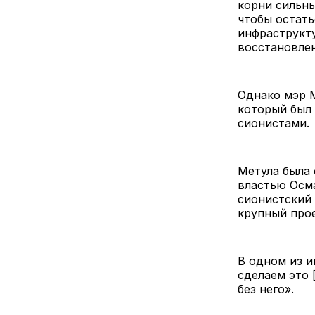
корни сильны
чтобы остать
инфраструкту
восстановлен
Однако мэр М
который был
сионистами.
Метула была 
властью Осм
сионистский 
крупный прое
В одном из и
сделаем это 
без него».