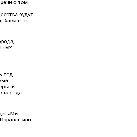
речи о том,
добства будут
добавил он.
орода,
анных
ь под
вый
первый
о народа.
да: «Мы
 Израиль или