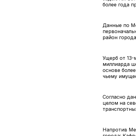
более года п
Данные по М
первоначальн
район города
Ущерб от 13-
миллиарда ше
основе более
чьему имущес
Согласно да
целом на сев
транспортны
Напротив Мет
города: Кафр