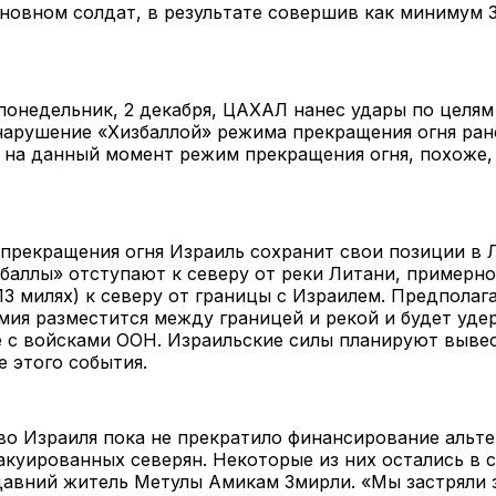
сновном солдат, в результате совершив как минимум 
онедельник, 2 декабря, ЦАХАЛ нанес удары по целям
нарушение «Хизбаллой» режима прекращения огня ран
 на данный момент режим прекращения огня, похоже,
.
прекращения огня Израиль сохранит свои позиции в 
баллы» отступают к северу от реки Литани, примерно
13 милях) к северу от границы с Израилем. Предполага
мия разместится между границей и рекой и будет уде
 с войсками ООН. Израильские силы планируют вывес
е этого события.
во Израиля пока не прекратило финансирование альт
акуированных северян. Некоторые из них остались в 
давний житель Метулы Амикам Змирли. «Мы застряли 