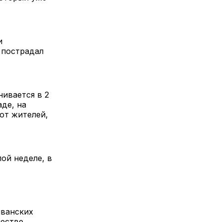
и
 пострадал
ивается в 2
де, на
от жителей,
ой неделе, в
иванских
честве