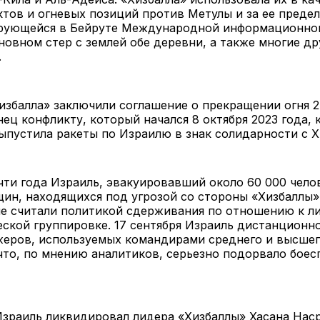
тов и огневых позиций против Метулы и за ее предел
рующейся в Бейруте Международной информационно
новном стер с землей обе деревни, а также многие др
.
избалла» заключили соглашение о прекращении огня 2
ец конфликту, который начался 8 октября 2023 года, 
выпустила ракеты по Израилю в знак солидарности с
чти года Израиль, эвакуировавший около 60 000 чело
ин, находящихся под угрозой со стороны «Хизбаллы»
ие считали политикой сдерживания по отношению к л
ской группировке. 17 сентября Израиль дистанционн
жеров, используемых командирами среднего и высшег
что, по мнению аналитиков, серьезно подорвало боес
.
Израиль ликвидировал лидера «Хизбаллы» Хасана Наср