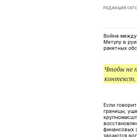
РЕДАКЦИЯ СЕГ
Война между
Метулу в руи
ракетных об
Чтобы не 
контекст,
Если говорит
границы, уще
крупномасшт
восстановле
финансовых з
задаются воп