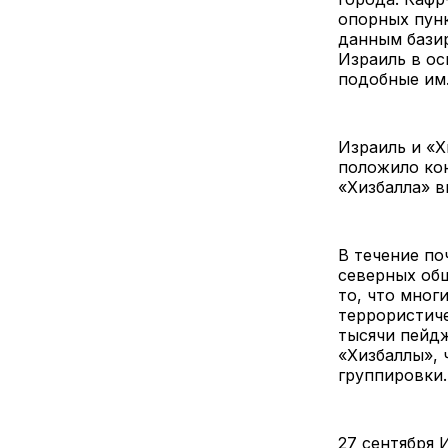
опорных пунк
данным бази
Израиль в ос
подобные им
Израиль и «Х
положило кон
«Хизбалла» 
В течение по
северных общ
то, что мног
террористиче
тысячи пейд
«Хизбаллы», 
группировки
27 сентября 