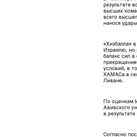
результате в
высших кома
всего высше
нанося удары
«Хизбалла» в
Израилю, но 
баланс сил в
прекращение
условий, в т
ХАМАСа в сек
Ливане.
По оценкам 
Авивского ун
в результате
Согласно пос