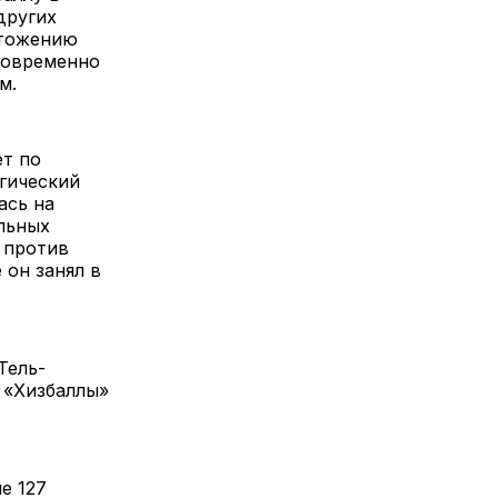
других
чтожению
новременно
м.
ет по
гический
ась на
льных
 против
 он занял в
Тель-
 «Хизбаллы»
е 127