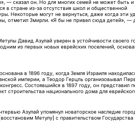
», — сказал он. Но для многих семей не может быть и 
ся в стране из-за отсутствия школ и общественной
ры. Некоторые могут не вернуться, даже когда эти у
ы, отметил Змирли. «Я бы не привел сюда детей», — 
етулы Давид Азулай уверен в устойчивости своего г
 одним из первых новых еврейских поселений, основ
основана в 1896 году, когда Земля Израиля находилас
анской империи, а Теодор Герцль организовывал Пер
конгресс. Состоявшийся в 1897 году, он представил 
кт строительства национального дома для еврейског
нтервью Азулай упомянул новаторское наследие горо
[восстановим Метулу] с правительством Государства