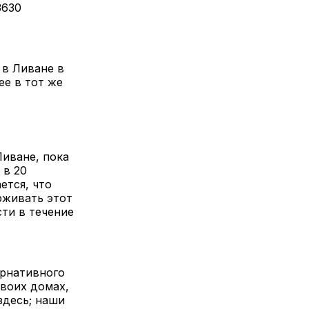
3630
 в Ливане в
ее в тот же
Ливане, пока
 в 20
ется, что
рживать этот
ти в течение
ернативного
своих домах,
здесь; наши