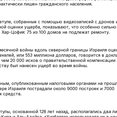
рактически лишен гражданского населения.
етуле, собранные с помощью видеозаписей с дронов 
ой оценки ущерба, показывают, что особенно сильно
 Хар-Цофия: 75 из 100 домов не подлежат ремонту.
месячной войны вдоль северной границы Израиля оцен
келей, или 553 миллиона долларов, говорится в докла
 чем 20 000 исков о правительственной компенсации 
тву был нанесен ущерб во время войны.
нным, опубликованным налоговыми органами на прошл
ере Израиля пострадали около 9000 построек и 7000
х средств.
улы, основанной 128 лет назад, располагались два л
-Кила и Аль-Адейса. «Хизбалла» использовала их в ка