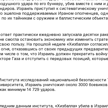
оздушного удара по его бункеру, убив вместе с ним и 
ндиров. Израиль приступил к систематическому уни
го эшелона поддерживаемых Ираном ополченцев, од
 по их тайникам с оружием и баллистическим объекта
 ответ практически ежедневно запускала десятки рак
не смогла остановить экономику или изменить страте
 свою пользу. На прошлой неделе «Хизбалла» согласил
 огня, отказавшись от своих предыдущих предварите
ом числе о том, что Израиль должен прекратить войну
торе Газа и отступить с передовых позиций, которые
Института исследований национальной безопасности 
иверситета, Израиль уничтожил около 3000 боевиков
 как минимум 14 729 ударов.
ледним данным института, «Хизбалла» убила в Израил