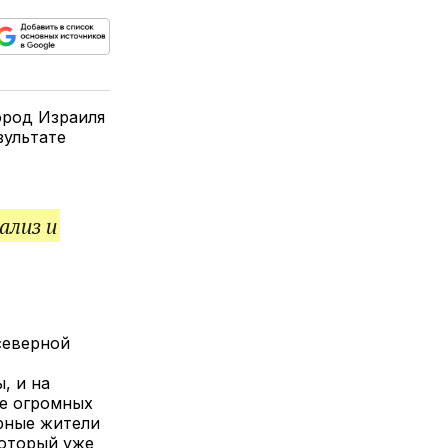
ься
пируйте
елитесь
лкой
ород Израиля
зультате
ализ и
северной
, и на
е огромных
рные жители
который уже