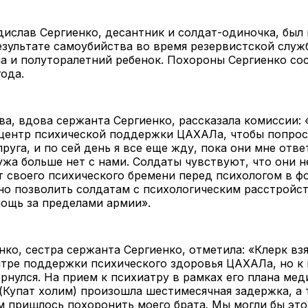
ислав Сергиенко, десантник и солдат-одиночка, был
зультате самоубийства во время резервистской служб
а и полуторалетний ребенок. Похороны Сергиенко сос
года.
а, вдова сержанта Сергиенко, рассказала комиссии: 
 центр психической поддержки ЦАХАЛа, чтобы попро
пруга, и по сей день я все еще жду, пока они мне отв
ужа больше нет с нами. Солдаты чувствуют, что они н
т своего психического бремени перед психологом в ф
но позволить солдатам с психологическим расстройс
ощь за пределами армии».
нко, сестра сержанта Сергиенко, отметила: «Клерк вз
тре поддержки психического здоровья ЦАХАЛа, но к 
ернулся. На прием к психиатру в рамках его плана ме
(Купат холим) произошла шестимесячная задержка, а 
 пришлось похоронить моего брата. Мы могли бы это