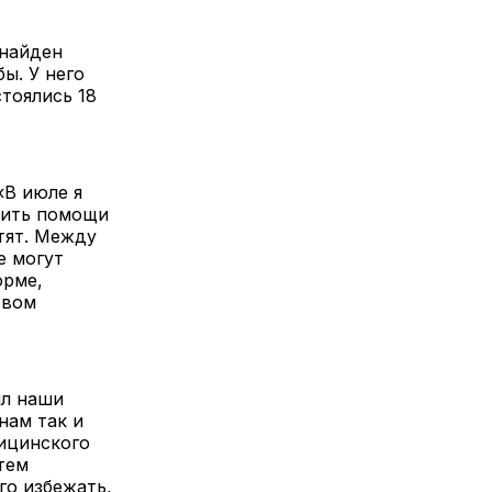
 найден
ы. У него
тоялись 18
«В июле я
сить помощи
етят. Между
е могут
орме,
твом
ял наши
нам так и
дицинского
тем
го избежать,