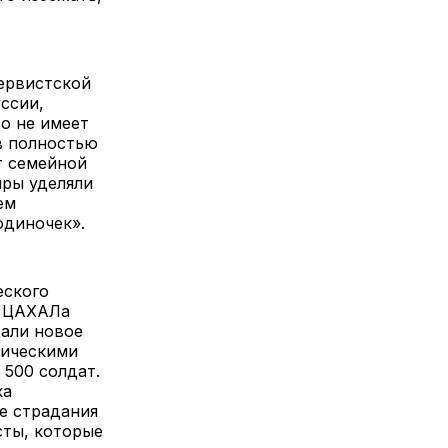
ервистской
ссии,
о не имеет
в полностью
т семейной
иры уделяли
ем
одиночек».
еского
я ЦАХАЛа
дали новое
тическими
 500 солдат.
ка
е страдания
сты, которые