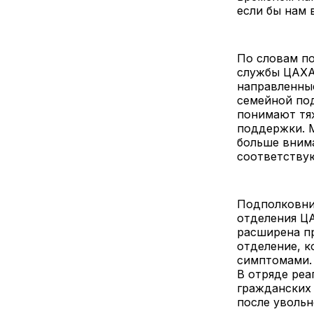
если бы нам 
По словам по
службы ЦАХА
направленные
семейной под
понимают тяж
поддержки. М
больше внима
соответству
Подполковни
отделения Ц
расширена пр
отделение, 
симптомами. 
В отряде реа
гражданских
после увольн