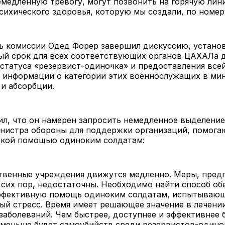
медленную тревогу, могут позвонить на горячую лин
ихического здоровья, которую мы создали, по номер
ь комиссии Одед Форер завершил дискуссию, устано
ый срок для всех соответствующих органов ЦАХАЛа д
статуса «резервист-одиночка» и предоставления все
 информации о категории этих военнослужащих в ми
 и абсорбции.
л, что он намерен запросить немедленное выделение
инистра обороны для поддержки организаций, помога
ской помощью одиноким солдатам:
твенные учреждения движутся медленно. Меры, пред
сих пор, недостаточны. Необходимо найти способ об
ффективную помощь одиноким солдатам, испытываю
ый стресс. Время имеет решающее значение в лечени
заболеваний. Чем быстрее, доступнее и эффективнее 
 меньше будет самоубийств среди резервистов-одино