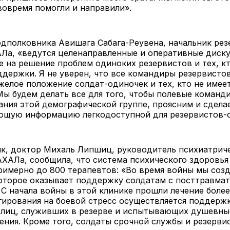
вовремя помогли и направили».
дполковника Авишага Сабага-Реувена, начальник рез
Ла, «ведутся целенаправленные и оперативные диску
 на решение проблем одиноких резервистов и тех, кт
держки. Я не уверен, что все командиры резервисто
елое положение солдат-одиночек и тех, кто не имее
ы будем делать все для того, чтобы полевые команд
ния этой демографической группе, проясним и сдела
ющую информацию легкодоступной для резервистов-
к, доктор Михаль Липшиц, руководитель психиатрич
АХАЛа, сообщила, что система психического здоровь
имерно до 800 терапевтов: «Во время войны мы соз
которое оказывает поддержку солдатам с посттравма
С начала войны в этой клинике прошли лечение более
гирования на боевой стресс осуществляется поддерж
 лиц, служивших в резерве и испытывающих душевны
ения. Кроме того, солдаты срочной службы и резерви