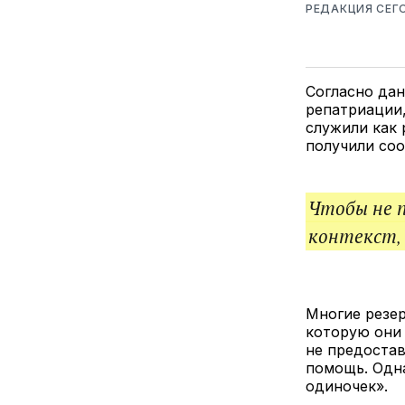
РЕДАКЦИЯ СЕГ
Согласно да
репатриации,
служили как 
получили со
Чтобы не 
контекст,
Многие резе
которую они 
не предоста
помощь. Одна
одиночек».