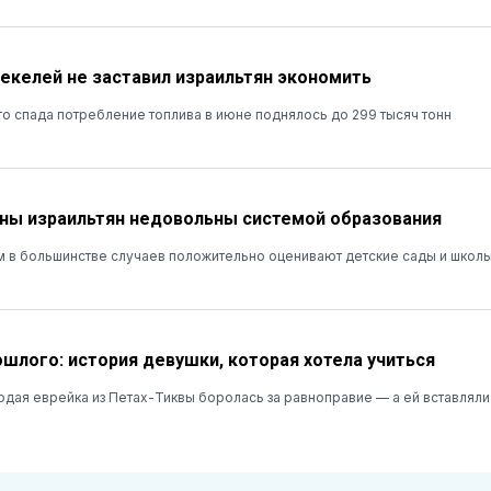
шекелей не заставил израильтян экономить
о спада потребление топлива в июне поднялось до 299 тысяч тонн
ны израильтян недовольны системой образования
м в большинстве случаев положительно оценивают детские сады и школы
ошлого: история девушки, которая хотела учиться
лодая еврейка из Петах-Тиквы боролась за равноправие — а ей вставляли