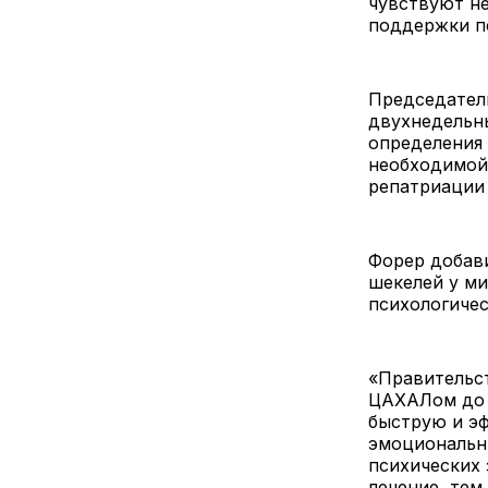
чувствуют не
поддержки пс
Председател
двухнедельн
определения 
необходимой
репатриации
Форер добави
шекелей у м
психологиче
«Правительс
ЦАХАЛом до 
быструю и э
эмоциональн
психических 
лечение, тем