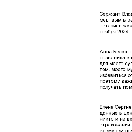
Сержант Влад
мертвым в ре
остались жен
ноября 2024 
Анна Белашов
позвонила в
для моего су
тем, моего м
избавиться о
поэтому важ
получать пом
Елена Сергие
данные в цен
никто и не в
страхования 
временем нам