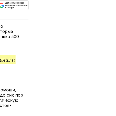
ься
пируйте
елитесь
лкой
по
оторые
олько 500
ализ и
помощи,
до сих пор
гическую
стов-