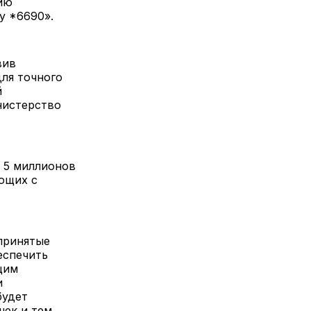
ию
у *6690».
вив
ля точного
й
нистерство
 5 миллионов
ющих с
принятые
еспечить
щим
и
будет
чек и тем