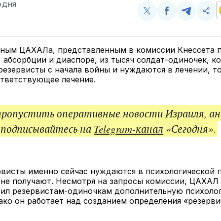
ОДНЯ
Поделиться
Поделиться
Поделит
Ско
у
в
в
и
Twitter
Facebook
Telegram
под
ссы
нным ЦАХАЛа, представленным в комиссии Кнессета 
 абсорбции и диаспоре, из тысяч солдат-одиночек, к
резервисты с начала войны и нуждаются в лечении, т
ответствующее лечение.
пропустить оперативные новости Израиля, ан
 подписывайтесь на
Telegram-канал
«Сегодня».
рвисты именно сейчас нуждаются в психологической 
не получают. Несмотря на запросы комиссии, ЦАХАЛ 
вил резервистам-одиночкам дополнительную психоло
ко он работает над созданием определения «резерви