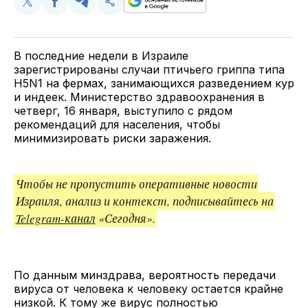
Поделиться
Поделиться
Поделиться
Скопируйте
у
в
в
и
Twitter
Facebook
Telegram
поделитесь
ссылкой
В последние недели в Израиле
зарегистрированы случаи птичьего гриппа типа
H5N1 на фермах, занимающихся разведением кур
и индеек. Министерство здравоохранения в
четверг, 16 января, выступило с рядом
рекомендаций для населения, чтобы
минимизировать риски заражения.
Чтобы не пропустить оперативные новости
Израиля, анализ и контекст, подписывайтесь на
Telegram-канал
«Сегодня».
По данным минздрава, вероятность передачи
вируса от человека к человеку остается крайне
низкой. К тому же вирус полностью