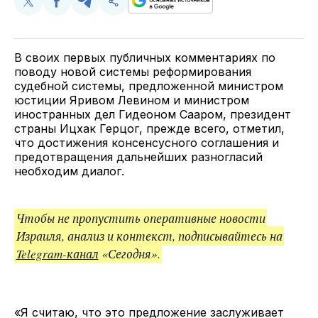
Поделиться
Поделиться
Поделиться
Скопируйте
у
в
в
и
Twitter
Facebook
Telegram
поделитесь
ссылкой
В своих первых публичных комментариях по
поводу новой системы реформирования
судебной системы, предложенной министром
юстиции Яривом Левином и министром
иностранных дел Гидеоном Сааром, президент
страны Ицхак Герцог, прежде всего, отметил,
что достижения консенсусного соглашения и
предотвращения дальнейших разногласий
необходим диалог.
Чтобы не пропустить оперативные новости
Израиля, анализ и контекст, подписывайтесь на
Telegram-канал
«Сегодня».
«Я считаю, что это предложение заслуживает