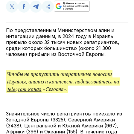
Поделиться
Поделиться
Поделиться
Скопируйте
у
в
в
и
Twitter
Facebook
Telegram
поделитесь
ссылкой
По представленным Министерством алии и
интеграции данным, в 2024 году в Израиль
прибыло около 32 тысяч новых репатриантов,
среди которых большинство (около 21 300
человек) прибыли из Восточной Европы.
Чтобы не пропустить оперативные новости
Израиля, анализ и контекст, подписывайтесь на
Telegram-канал
«Сегодня».
Значительное число репатриантов приехало из
Западной Европы (3325), Северной Америки
(3438), Центральной и Южной Америки (967),
Африки (396) и Океании (155). В течение года