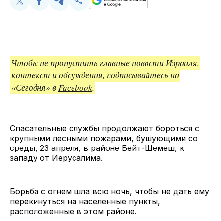
Поделиться
Поделиться
Поделиться
Скопируйте
у
в
в
и
Twitter
Facebook
Telegram
поделитесь
ссылкой
Чтобы не пропустить главные новости Израиля,
контекст и обсуждения, подписывайтесь на
«Сегодня» в
Facebook
.
Спасательные службы продолжают бороться с
крупными лесными пожарами, бушующими со
среды, 23 апреля, в районе Бейт-Шемеш, к
западу от Иерусалима.
Борьба с огнем шла всю ночь, чтобы не дать ему
перекинуться на населенные пункты,
расположенные в этом районе.