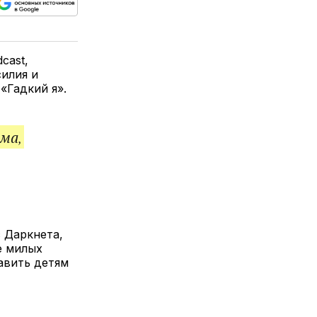
ься
пируйте
елитесь
лкой
cast,
илия и
«Гадкий я».
ма,
 Даркнета,
е милых
авить детям