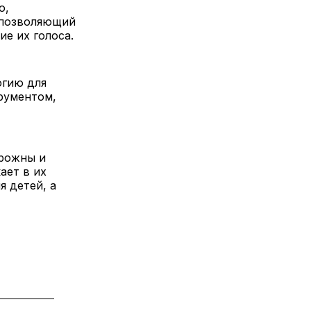
о,
 позволяющий
е их голоса.
огию для
рументом,
орожны и
ает в их
я детей, а