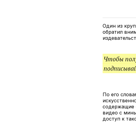
Один из круп
обратил вним
издевательст
Чтобы полу
подписыва
По его слова
искусственно
содержащие с
видео с минь
доступ к так