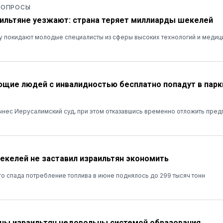
 ОПРОСЫ
ильтяне уезжают: страна теряет миллиарды шекелей
у покидают молодые специалисты из сферы высоких технологий и медиц
ие людей с инвалидностью бесплатно попадут в парк
нес Иерусалимский суд, при этом отказавшись временно отложить пред
шекелей не заставил израильтян экономить
о спада потребление топлива в июне поднялось до 299 тысяч тонн
ны израильтян недовольны системой образования