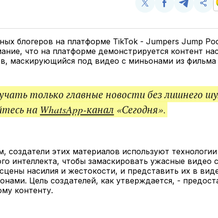
Поделиться
Поделиться
Поделит
Ско
у
в
в
и
Twitter
Facebook
Telegram
под
ссы
ных блогеров на платформе TikTok - Jumpers Jump Pod
ание, что на платформе демонстрируется контент нас
в, маскирующийся под видео с миньонами из фильма 
чать только главные новости без лишнего шу
йтесь на
WhatsApp-канал
«Сегодня».
м, создатели этих материалов используют технологии
го интеллекта, чтобы замаскировать ужасные видео с
цены насилия и жестокости, и представить их в вид
онами. Цель создателей, как утверждается, - предост
ому контенту.