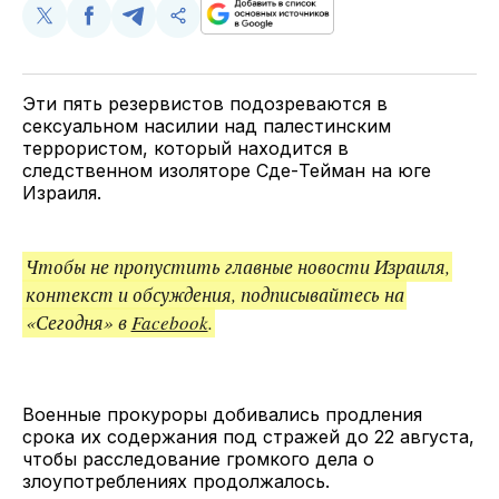
Поделиться
Поделиться
Поделиться
Скопируйте
у
в
в
и
Twitter
Facebook
Telegram
поделитесь
ссылкой
Эти пять резервистов подозреваются в
сексуальном насилии над палестинским
террористом, который находится в
следственном изоляторе Сде-Тейман на юге
Израиля.
Чтобы не пропустить главные новости Израиля,
контекст и обсуждения, подписывайтесь на
«Сегодня» в
Facebook
.
Военные прокуроры добивались продления
срока их содержания под стражей до 22 августа,
чтобы расследование громкого дела о
злоупотреблениях продолжалось.