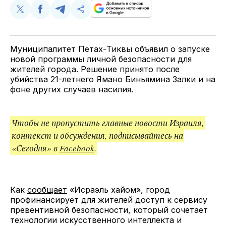
Поделиться
Поделиться
Поделиться
Скопируйте
у
в
в
и
Twitter
Facebook
Telegram
поделитесь
ссылкой
Муниципалитет Петах-Тиквы объявил о запуске
новой программы личной безопасности для
жителей города. Решение принято после
убийства 21-летнего Ямано Биньямина Залки и на
фоне других случаев насилия.
Чтобы не пропустить главные новости Израиля,
контекст и обсуждения, подписывайтесь на
«Сегодня» в
Facebook
.
Как
сообщает
«Исраэль хайом», город
профинансирует для жителей доступ к сервису
превентивной безопасности, который сочетает
технологии искусственного интеллекта и