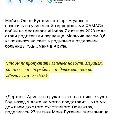
Поделиться
Поделиться
Поделиться
Скопируйте
у
в
в
и
Twitter
Facebook
Telegram
поделитесь
ссылкой
Майя и Ошри Буганин, которым удалось
спастись из учиненной террористами ХАМАСа
бойни на фестивале «Нова» 7 октября 2023 года,
стали родителями первенца. Мальчик весом 3,6
кг появился на свет в родильном отделении
больницы «Ха-Эмек» в Афуле.
Чтобы не пропустить главные новости Израиля,
контекст и обсуждения, подписывайтесь на
«Сегодня» в
Facebook
.
«Держать Ариэля на руках – это настоящее чудо.
Год назад я даже не могла представить, что мы
доживем до этого счастливого момента», –
поделилась 27-летняя Майя Буганин, жительница