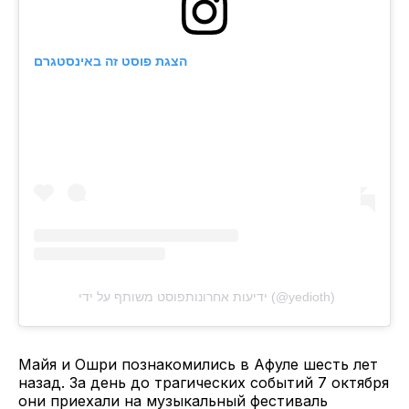
הצגת פוסט זה באינסטגרם
פוסט משותף על ידי ‏‎ידיעות אחרונות‎‏ (@‏‎yedioth‎‏)
Майя и Ошри познакомились в Афуле шесть лет
назад. За день до трагических событий 7 октября
они приехали на музыкальный фестиваль