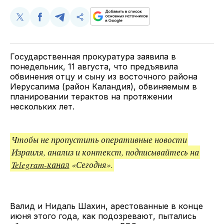
Поделиться
Поделиться
Поделиться
Скопируйте
у
в
в
и
Twitter
Facebook
Telegram
поделитесь
ссылкой
Государственная прокуратура заявила в
понедельник, 11 августа, что предъявила
обвинения отцу и сыну из восточного района
Иерусалима (район Каландия), обвиняемым в
планировании терактов на протяжении
нескольких лет.
Чтобы не пропустить оперативные новости
Израиля, анализ и контекст, подписывайтесь на
Telegram-канал
«Сегодня».
Валид и Нидаль Шахин, арестованные в конце
июня этого года, как подозревают, пытались