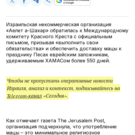
Поделиться
Поделиться
Поделиться
Скопируйте
у
в
в
и
Twitter
Facebook
Telegram
поделитесь
ссылкой
Израильская некоммерческая организация
«Аелет а-Шахар» обратилась к Международному
комитету Красного Креста с официальным
письмом, призывая «выполнить свои
обязательства» и обеспечить доставку мацы к
празднику Песах еврейским заложникам,
удерживаемым ХАМАСом более 550 дней.
Чтобы не пропустить оперативные новости
Израиля, анализ и контекст, подписывайтесь на
Telegram-канал
«Сегодня».
Как отмечает газета The Jerusalem Post,
организация подчеркнула, что употребление
мацы – это минимальное религиозное