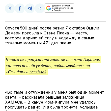
Поделиться
Поделиться
Поделиться
Скопируйте
у
в
в
и
Twitter
Facebook
Telegram
поделитесь
ссылкой
Спустя 500 дней после резни 7 октября Эмили
Дамари прибыла к Стене Плача — месту,
которое дарило ей силу и надежду в самые
тяжелые моменты 471 дня плена.
Чтобы не пропустить главные новости Израиля,
контекст и обсуждения, подписывайтесь на
«Сегодня» в
Facebook
.
«Во тьме и отчуждении у меня был один момент
света, – рассказала бывшая заложница
ХАМАСа. – В канун Йом-Кипура мне удалось
послушать радио. И я была тронута, услышав