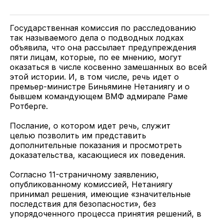
у
в
в
и
Twitter
Facebook
Telegram
поделитесь
ссылкой
Государственная комиссия по расследованию
так называемого дела о подводных лодках
объявила, что она рассылает предупреждения
пяти лицам, которые, по ее мнению, могут
оказаться в числе косвенно замешанных во всей
этой истории. И, в том числе, речь идет о
премьер-министре Биньямине Нетаниягу и о
бывшем командующем ВМФ адмирале Раме
Ротберге.
Послание, о котором идет речь, служит
целью позволить им представить
дополнительные показания и просмотреть
доказательства, касающиеся их поведения.
Согласно 11-страничному заявлению,
опубликованному комиссией, Нетаниягу
принимал решения, имеющие «значительные
последствия для безопасности», без
упорядоченного процесса принятия решений, в