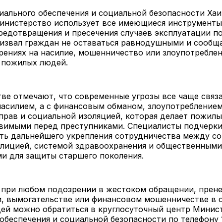
ального обеспечения и социальной безопасности Ха
министерство использует все имеющиеся инструменты
редотвращения и пресечения случаев эксплуатации 
извал граждан не оставаться равнодушными и сообща
рениях на насилие, мошенничество или злоупотребле
 пожилых людей.
ве отмечают, что современные угрозы все чаще связа
насилием, а с финансовым обманом, злоупотребление
прав и социальной изоляцией, которая делает пожил
звимыми перед преступниками. Специалисты подчерк
ть дальнейшего укрепления сотрудничества между с
олицией, системой здравоохранения и общественными
и для защиты старшего поколения.
: при любом подозрении в жестоком обращении, прен
и, вымогательстве или финансовом мошенничестве в
ей можно обратиться в круглосуточный центр Минис
обеспечения и социальной безопасности по телефону 1