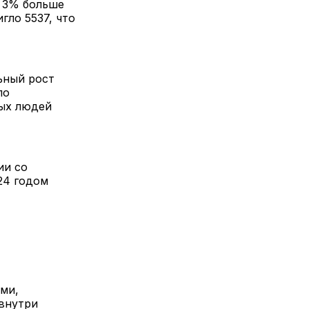
а 3% больше
ло 5537, что
ьный рост
ло
лых людей
ии со
24 годом
ми,
внутри