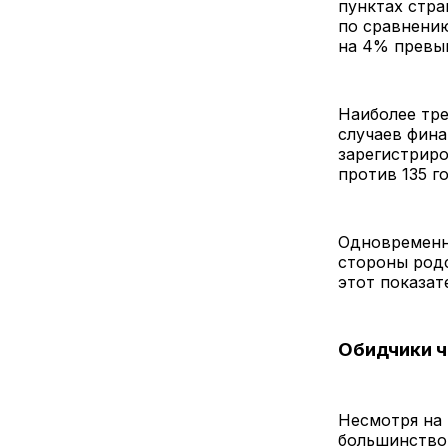
пунктах стр
по сравнению
на 4% превыш
Наиболее тр
случаев фина
зарегистрир
против 135 г
Одновременн
стороны родс
этот показат
Обидчики ч
Несмотря на
большинство