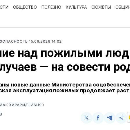
ОСТИ
ОБЩЕСТВО
ПОЛЕЗНО
КУЛЬТУРА
СЮЖЕТЫ
ОБЩИ
ЕЗОПАСНОСТЬ
15.06.2026 14:02
лие над пожилыми люд
лучаев — на совести р
ны новые данные Министерства соцобеспече
ская эксплуатация пожилых продолжает раст
ААК ХАРАРИ/FLASH90
В
Поделиться
Поделиться
Поделит
Ско
у
в
в
и