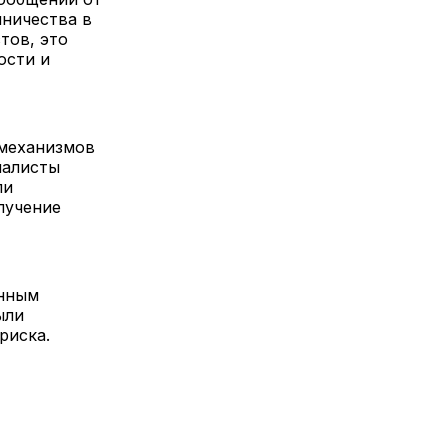
нничества в
тов, это
ости и
 механизмов
иалисты
ли
лучение
енным
ыли
риска.