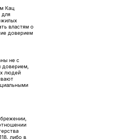
им Кац
 для
пожилых
ть властям о
ние доверием
ны не с
м доверием,
ых людей
ивают
оциальными
ебрежении,
 отношении
терства
18, либо в