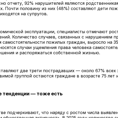
сно отчету, 92% нарушителей являются родственника
. Почти половину из них (48%) составляют дети по
иходятся на супругов.
омической эксплуатации, специалисты отмечают рост
ний. Количество случаев, связанных с нарушением п
 самостоятельности пожилых граждан, выросло на 35
носятся случаи ущемления права человека самостояте
ешения и распоряжаться собственной жизнью.
тавляют две трети пострадавших — около 67% всех 
вимой группой остаются граждане в возрасте 75 лет 
 тенденции — тоже есть
ве подчеркивают, что наряду с ростом числа выявле
и общественная активность. В 2025 году количество 