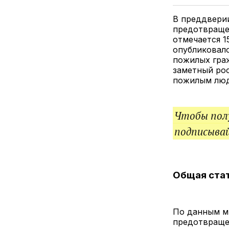
В преддвери
предотвраще
отмечается 1
опубликовало
пожилых граж
заметный ро
пожилым люд
Чтобы полу
подписыва
Общая ста
По данным м
предотвраще