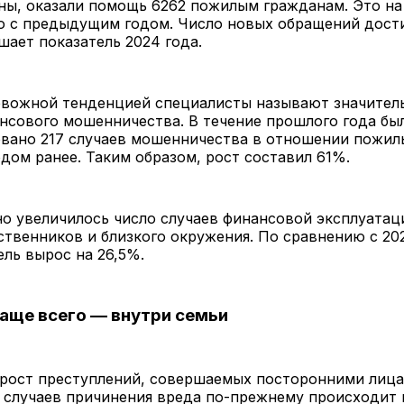
аны, оказали помощь 6262 пожилым гражданам. Это н
 с предыдущим годом. Число новых обращений достиг
ает показатель 2024 года.
евожной тенденцией специалисты называют значител
нсового мошенничества. В течение прошлого года бы
овано 217 случаев мошенничества в отношении пожи
одом ранее. Таким образом, рост составил 61%.
о увеличилось число случаев финансовой эксплуатац
твенников и близкого окружения. По сравнению с 20
ель вырос на 26,5%.
аще всего — внутри семьи
 рост преступлений, совершаемых посторонними лица
 случаев причинения вреда по-прежнему происходит 