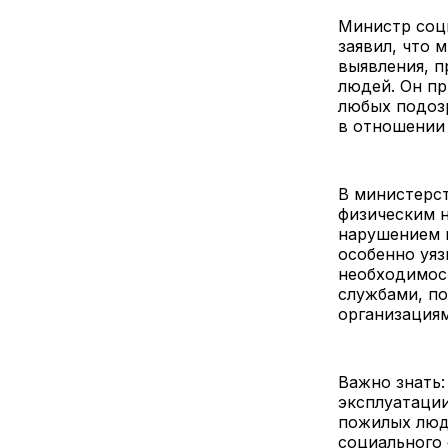
Министр соци
заявил, что 
выявления, п
людей. Он пр
любых подоз
в отношении
В министерст
физическим 
нарушением 
особенно уя
необходимос
службами, п
организациям
Важно знать
эксплуатаци
пожилых люд
социального 