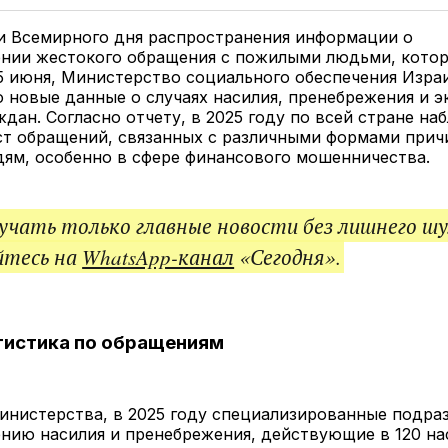
Twitter
Facebook
Telegram
под
ссы
и Всемирного дня распространения информации о
нии жестокого обращения с пожилыми людьми, кото
5 июня, Министерство социального обеспечения Изра
 новые данные о случаях насилия, пренебрежения и э
дан. Согласно отчету, в 2025 году по всей стране на
ст обращений, связанных с различными формами прич
ям, особенно в сфере финансового мошенничества.
чать только главные новости без лишнего шу
йтесь на
WhatsApp-канал
«Сегодня».
тистика по обращениям
инистерства, в 2025 году специализированные подра
нию насилия и пренебрежения, действующие в 120 на