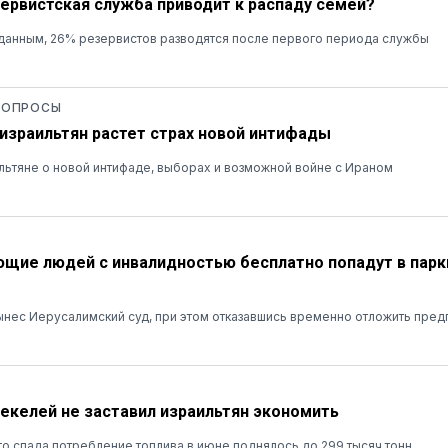
зервистская служба приводит к распаду семей?
данным, 26% резервистов разводятся после первого периода службы
 ОПРОСЫ
 израильтян растет страх новой интифады
льтяне о новой интифаде, выборах и возможной войне с Ираном
ие людей с инвалидностью бесплатно попадут в парк
нес Иерусалимский суд, при этом отказавшись временно отложить пред
шекелей не заставил израильтян экономить
о спада потребление топлива в июне поднялось до 299 тысяч тонн