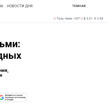
НА
НОВОСТИ ДНЯ
ТЕМНАЯ
Тель-Авив +30°
$ 3.01 · € 3.48
ьми:
одных
ния,
и
ься
пируйте