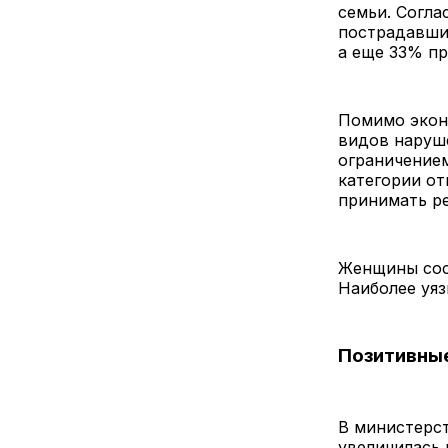
семьи. Согла
пострадавших
а еще 33% пр
Помимо экон
видов наруше
ограничением
категории от
принимать р
Женщины сос
Наиболее уяз
Позитивные
В министерст
увеличилась 