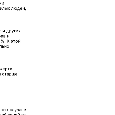
ми
жилых людей,
 и других
рав и
%. К этой
льно
жертв.
и старше.
нных случаев
сообщений от