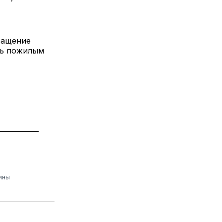
ращение
щь пожилым
ины