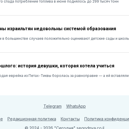
о спада потребление топлива в июне поднялось до 299 тысяч тонн
ны израильтян недовольны системой образования
м в большинстве случаев положительно оценивают детские сады и школы
ошлого: история девушки, которая хотела учиться
лодая еврейка из Петах-Тиквы боролась за равноправие — а ей вставляли
Telegram
WhatsApp
те
Редакционная политика
Контакты
Политика конфиденци
© 2024 - 2026 "Сегодня"
segodnya.co.il