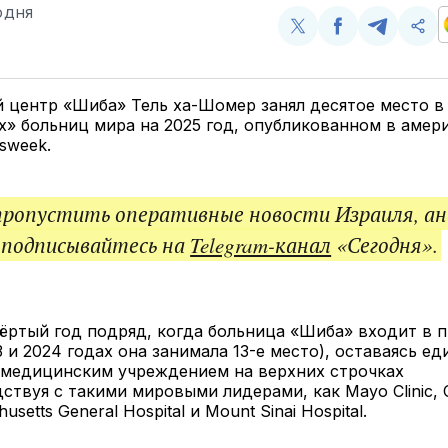
ОДНЯ
Поделиться
Поделиться
Поделит
Ско
у
в
в
и
Twitter
Facebook
Telegram
под
ссы
 центр «Шиба» Тель ха-Шомер занял десятое место в
» больниц мира на 2025 год, опубликованном в амер
sweek.
пропустить оперативные новости Израиля, ан
 подписывайтесь на
Telegram-канал
«Сегодня».
ёртый год подряд, когда больница «Шиба» входит в 
3 и 2024 годах она занимала 13-е место), оставаясь е
 медицинским учреждением на верхних строчках
дствуя с такими мировыми лидерами, как Mayo Clinic, 
husetts General Hospital и Mount Sinai Hospital.