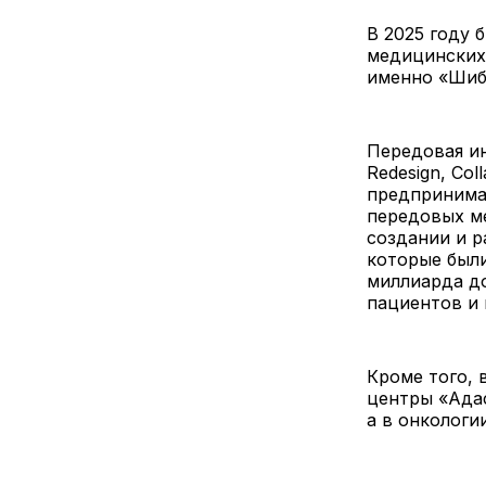
В 2025 году 
медицинских
именно «Шиб
Передовая ин
Redesign, Co
предпринимат
передовых ме
создании и 
которые был
миллиарда до
пациентов и
Кроме того,
центры «Адас
а в онкологии