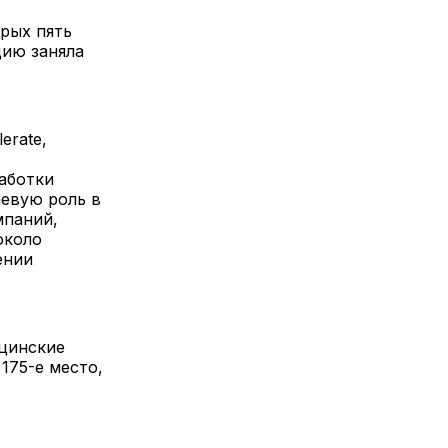
орых пять
цию заняла
erate,
аботки
чевую роль в
мпаний,
около
ении
цинские
175-е место,