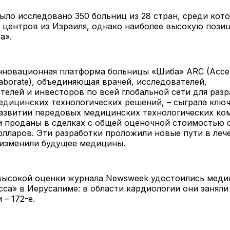
было исследовано 350 больниц из 28 стран, среди кот
 центров из Израиля, однако наиболее высокую пози
а».
новационная платформа больницы «Шиба» ARC (Accel
llaborate), объединяющая врачей, исследователей,
елей и инвесторов по всей глобальной сети для разр
дицинских технологических решений, – сыграла клю
развитии передовых медицинских технологических ко
и проданы в сделках с общей оценочной стоимостью 
лларов. Эти разработки проложили новые пути в леч
 изменили будущее медицины.
 высокой оценки журнала Newsweek удостоились меди
са» в Иерусалиме: в области кардиологии они заняли 
 – 172-е.