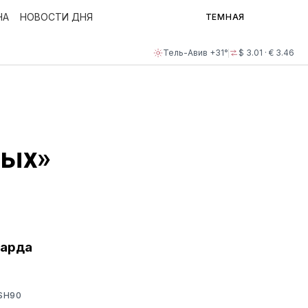
НА
НОВОСТИ ДНЯ
ТЕМНАЯ
Тель-Авив +31°
$ 3.01 · € 3.46
ных»
иарда
SH90