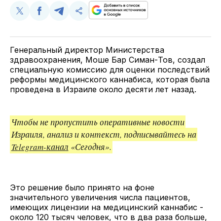
Поделиться
Поделиться
Поделиться
Скопируйте
у
в
в
и
Twitter
Facebook
Telegram
поделитесь
ссылкой
Генеральный директор Министерства
здравоохранения, Моше Бар Симан-Тов, создал
специальную комиссию для оценки последствий
реформы медицинского каннабиса, которая была
проведена в Израиле около десяти лет назад.
Чтобы не пропустить оперативные новости
Израиля, анализ и контекст, подписывайтесь на
Telegram-канал
«Сегодня».
Это решение было принято на фоне
значительного увеличения числа пациентов,
имеющих лицензии на медицинский каннабис -
около 120 тысяч человек, что в два раза больше,