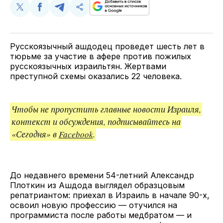
Поделиться
Поделиться
Поделиться
Скопируйте
у
в
в
и
Twitter
Facebook
Telegram
поделитесь
ссылкой
Русскоязычный ашдодец проведет шесть лет в
тюрьме за участие в афере против пожилых
русскоязычных израильтян. Жертвами
преступной схемы оказались 22 человека.
Чтобы не пропустить главные новости Израиля,
контекст и обсуждения, подписывайтесь на
«Сегодня» в
Facebook
.
До недавнего времени 54-летний Александр
Плоткин из Ашдода выглядел образцовым
репатриантом: приехал в Израиль в начале 90-х,
освоил новую профессию — отучился на
программиста после работы медбратом — и