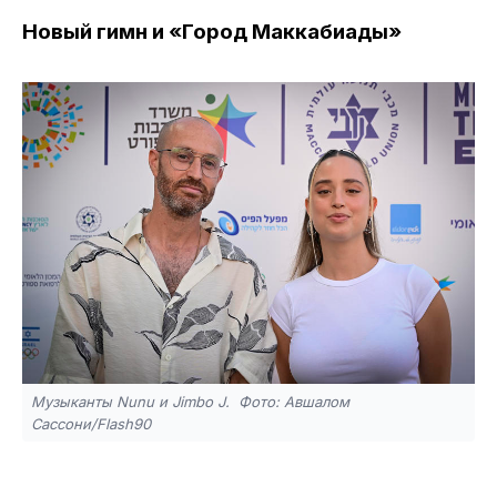
Новый гимн и «Город Маккабиады»
Музыканты Nunu и Jimbo J. Фото: Авшалом
Сассони/Flash90