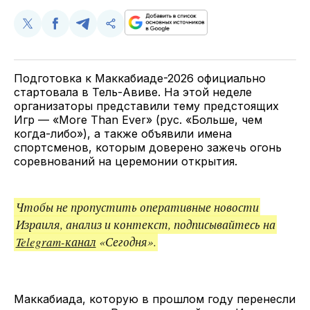
Поделиться
Поделиться
Поделиться
Скопируйте
у
в
в
и
Twitter
Facebook
Telegram
поделитесь
ссылкой
Подготовка к Маккабиаде-2026 официально
стартовала в Тель-Авиве. На этой неделе
организаторы представили тему предстоящих
Игр — «More Than Ever» (рус. «Больше, чем
когда-либо»), а также объявили имена
спортсменов, которым доверено зажечь огонь
соревнований на церемонии открытия.
Чтобы не пропустить оперативные новости
Израиля, анализ и контекст, подписывайтесь на
Telegram-канал
«Сегодня».
Маккабиада, которую в прошлом году перенесли